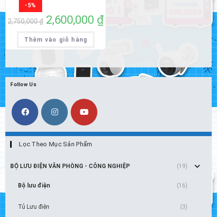
-5%
Giá
2,600,000
₫
Giá
2,750,000
₫
gốc
hiện
là:
tại
2,750,000 ₫.
là:
Thêm vào giỏ hàng
2,600,000 ₫.
Follow Us
Lọc Theo Mục Sản Phẩm
BỘ LƯU ĐIỆN VĂN PHÒNG - CÔNG NGHIỆP
(19)
Bộ lưu điện
(16)
Tủ Lưu điện
(3)