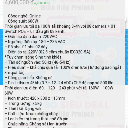
4,600,000
₫
Giá
Giá
4,200,000
₫
gốc
hiện
– Công nghệ: Online
là:
tại
– Công suất 600W
Thời gian lưu tối đa 100% tải khoảng 3-4h với 08 camera + 01
4,600,000 ₫.
là:
Switch POE + 01 đầu ghi 08 kênh.
4,200,000 ₫.
– Điện áp định danh: 220VAC
– Ngưỡng điện áp: 180 – 235 VAC
– Số pha: 01 pha 02 dây
– Điện áp ra: 220V (02 ổ cắm chuẩn IEC320-5A)
*Tùy chọn: sóng Sine tinh khiết
– Tần số nguồn vào: 50Hz (46-54Hz)
– Hiệu suất – khả chịu quá tải: 100% điện lưới (tự động báo ngắt
khi quá tải)
– Cổng giao tiếp: Không có
– Pin: Lithium 45Ah (3.7 – 12 -24 VDC) Chế độ nạp xả 800 lần
Thời gian lưu điện: 60 – 120 – 240 phút với tải 160W – 100W –
60W
– Kích thước: 420 x 300 x 115mm
– Trọng lượng: 7.5kg
– Thiết kế: Dạng vali
– Chất liệu: Nhựa chống cháy
– Led hiển thị trạng thái: chế độ pin
– Chức năng: Chống sét lan truyền