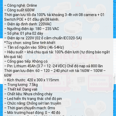
– Công nghệ: Online
– Công suất 600W
Thời gian lưu tối đa 100% tải khoảng 3-4h với 08 camera + 01
Switch POE + 01 đầu ghi 08 kênh.
– Điện áp định danh: 220VAC
– Ngưỡng điện áp: 180 – 235 VAC
– Số pha: 01 pha 02 dây
– Điện áp ra: 220V (02 ổ cắm chuẩn IEC320-5A)
*Tùy chọn: sóng Sine tinh khiết
– Tần số nguồn vào: 50Hz (46-54Hz)
– Hiệu suất – khả chịu quá tải: 100% điện lưới (tự động báo ngắt
khi quá tải)
– Cổng giao tiếp: Không có
– Pin: Lithium 45Ah (3.7 – 12 -24 VDC) Chế độ nạp xả 800 lần
Thời gian lưu điện: 60 – 120 – 240 phút với tải 160W – 100W –
60W
– Kích thước: 420 x 300 x 115mm
– Trọng lượng: 7.5kg
– Thiết kế: Dạng vali
– Chất liệu: Nhựa chống cháy
– Led hiển thị trạng thái: chế độ pin
– Chức năng: Chống sét lan truyền
– Thời gian chuyển mạch: 0ms
– Môi trường hoạt động: 0 – 40 độ