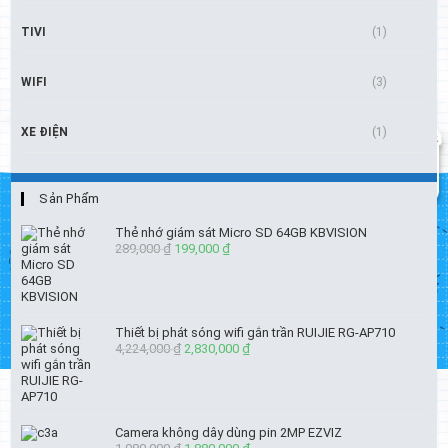
TIVI
(1)
WIFI
(3)
XE ĐIỆN
(1)
Sản Phẩm
Thẻ nhớ giám sát Micro SD 64GB KBVISION
289,000
₫
Giá
199,000
₫
Giá
gốc
hiện
là:
tại
289,000 ₫.
là:
199,000 ₫.
Thiết bị phát sóng wifi gắn trần RUIJIE RG-AP710
4,224,000
₫
Giá
2,830,000
₫
Giá
gốc
hiện
là:
tại
4,224,000 ₫.
là:
2,830,000 ₫.
Camera không dây dùng pin 2MP EZVIZ