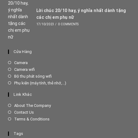
Lời chúc 20/10 hay, ý nghĩa nhất dành tặng
các chị em phụ nữ
17/10/2023
/
0 COMMENTS
Cửa Hàng
Opens
Camera
in
Opens
Camera wifi
a
in
Opens
Bộ thu phát sóng wifi
new
a
in
Opens
Phụ kiện (máy tính, thẻ nhớ,...)
tab
new
a
in
tab
new
a
Link Khác
tab
new
tab
About The Company
Contact Us
Terms & Conditions
Tags