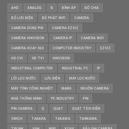
AHD
ANALOG
B
BÌNH ÁP
BỘ CHIA
BỘ LƯU ĐIỆN
BỘ PHÁT WIFI
CAMERA
CAMERA DÙNG PIN
CAMERA EZVIZ
CAMERA HIKVISION
CAMERA IP
CAMERA WIFI
CAMERA XOAY 360
COMPUTER INDUSTRY
EZVIZ
HD CVI
HD TVI
HIKVISION
INDUSTRIAL COMPUTER
INDUSTRIAL PC
IP
LÕI LỌC NƯỚC
LƯU ĐIỆN
MÁY LỌC NƯỚC
MÁY TÍNH CÔNG NGHIỆP
MẠNG
NGUỒN CAMERA
NHÀ THÔNG MINH
PC INDUSTRY
PIN
PIN CAMERA
Q
QUẠT
QUẠT TÍCH ĐIỆN
SWICH
TAKARA
TAKAWA
TANKAWA
TPLINK
VAN
WIFI
XOAY
ĐẦU GHI CAMERA