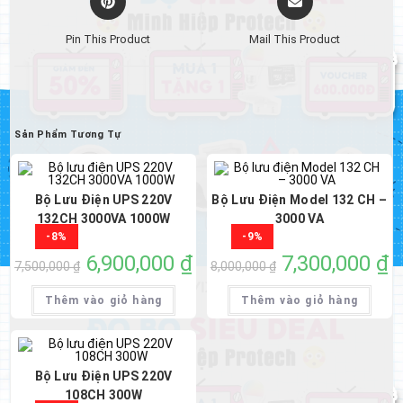
in
in
a
a
Pin This Product
Mail This Product
new
new
window
window
Sản Phẩm Tương Tự
Bộ Lưu Điện UPS 220V
Bộ Lưu Điện Model 132 CH –
132CH 3000VA 1000W
3000 VA
-8%
-9%
Giá
6,900,000
₫
Giá
Giá
7,300,000
₫
Gi
7,500,000
₫
8,000,000
₫
gốc
hiện
gốc
hi
là:
tại
là:
tại
7,500,000 ₫.
là:
8,000,000 ₫.
là:
Thêm vào giỏ hàng
Thêm vào giỏ hàng
6,900,000 ₫.
7,
Bộ Lưu Điện UPS 220V
108CH 300W