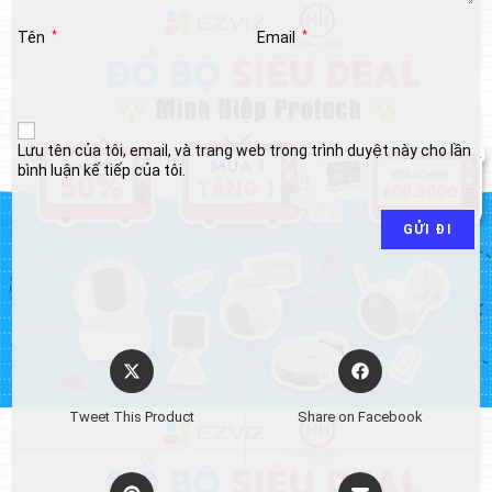
Tên
*
Email
*
Lưu tên của tôi, email, và trang web trong trình duyệt này cho lần
bình luận kế tiếp của tôi.
Opens
Opens
in
in
a
a
Tweet This Product
Share on Facebook
new
new
window
window
Opens
Opens