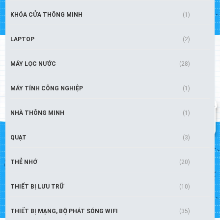
KHÓA CỬA THÔNG MINH
(1)
LAPTOP
(2)
MÁY LỌC NƯỚC
(28)
MÁY TÍNH CÔNG NGHIỆP
(1)
NHÀ THÔNG MINH
(1)
QUẠT
(3)
THẺ NHỚ
(20)
THIẾT BỊ LƯU TRỮ
(10)
THIẾT BỊ MẠNG, BỘ PHÁT SÓNG WIFI
(35)