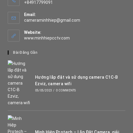
+84917799091
Opens
in
Email:
your
Opens
cameraminhhiep@gmail.com
application
in
your
Website:
application
www.minhhiepcctv.com
Bài Đăng Gần
Hướng lắp đặt và sử dụng camera C1C-B
Ezviz, camera wifi
05/05/2023
/
0 COMMENTS
Minh Hiệp Protech – Lắp Đặt Camera, giải