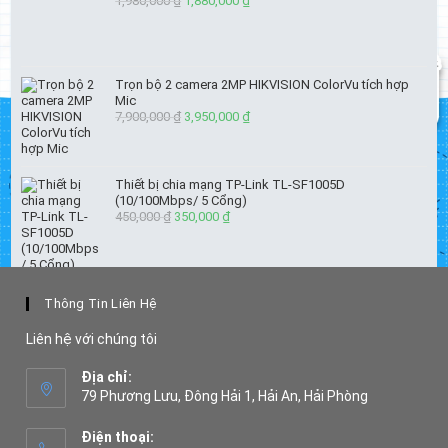
1,980,000
₫
Giá
1,880,000
₫
Giá
gốc
hiện
là:
tại
1,980,000 ₫.
là:
1,880,000 ₫.
Trọn bộ 2 camera 2MP HIKVISION ColorVu tích hợp
Mic
7,900,000
₫
Giá
3,950,000
₫
Giá
gốc
hiện
là:
tại
7,900,000 ₫.
là:
Thiết bị chia mạng TP-Link TL-SF1005D
3,950,000 ₫.
(10/100Mbps/ 5 Cổng)
450,000
₫
Giá
350,000
₫
Giá
gốc
hiện
là:
tại
450,000 ₫.
là:
350,000 ₫.
Thông Tin Liên Hệ
Liên hệ với chúng tôi
Địa chỉ:
79 Phương Lưu, Đông Hải 1, Hải An, Hải Phòng
Điện thoại: