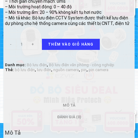
– Thời gian chuyển mạch: 0ms
– Môi trường hoạt động: 0 – 40 độ
– Môi trường ẩm: 20 – 90% không kết tụ hơi nước
– Mô tả khác: Bộ lưu điện CCTV System được thiết kế lưu điện
dự phòng cho hệ thống camera cùng các thiết bị CNTT, điện tử
Bộ
-
+
THÊM VÀO GIỎ HÀNG
lưu
điện
UPS
220V
Danh mục:
Bộ lưu điện
,
Bộ lưu điện văn phòng - công nghiệp
116CH
Thẻ:
bộ lưu điện
,
lưu điện
,
nguồn camera
,
pin
,
pin camera
1000va
600W
số
lượng
MÔ TẢ
ĐÁNH GIÁ (0)
Mô Tả