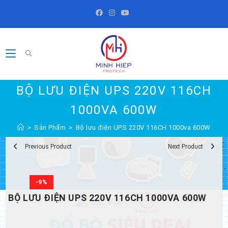
Skip
to
content
BỘ LƯU ĐIỆN UPS 220V 116CH
1000VA 600W
>
Sản Phẩm
>
Bộ lưu điện UPS 220V 116CH 1000va 600W
Previous Product
Next Product
-9%
BỘ LƯU ĐIỆN UPS 220V 116CH 1000VA 600W