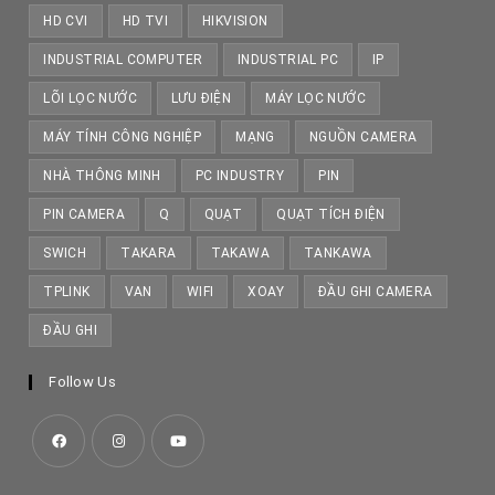
HD CVI
HD TVI
HIKVISION
INDUSTRIAL COMPUTER
INDUSTRIAL PC
IP
LÕI LỌC NƯỚC
LƯU ĐIỆN
MÁY LỌC NƯỚC
MÁY TÍNH CÔNG NGHIỆP
MẠNG
NGUỒN CAMERA
NHÀ THÔNG MINH
PC INDUSTRY
PIN
PIN CAMERA
Q
QUẠT
QUẠT TÍCH ĐIỆN
SWICH
TAKARA
TAKAWA
TANKAWA
TPLINK
VAN
WIFI
XOAY
ĐẦU GHI CAMERA
ĐẦU GHI
Follow Us
Opens
Opens
Opens