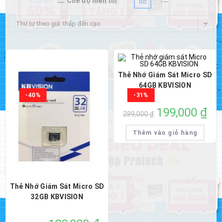
Chế độ hiển thị
Thứ tự theo giá: thấp đến cao
Thẻ Nhớ Giám Sát Micro SD
64GB KBVISION
-40%
-31%
Giá
199,000
₫
Giá
289,000
₫
gốc
hiện
là:
tại
289,000 ₫.
là:
Thêm vào giỏ hàng
199,
Thẻ Nhớ Giám Sát Micro SD
32GB KBVISION
Giá
Giá