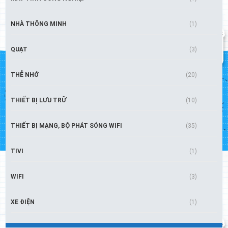
NHÀ THÔNG MINH
(1)
QUẠT
(3)
THẺ NHỚ
(20)
THIẾT BỊ LƯU TRỮ
(10)
THIẾT BỊ MẠNG, BỘ PHÁT SÓNG WIFI
(35)
TIVI
(1)
WIFI
(3)
XE ĐIỆN
(1)