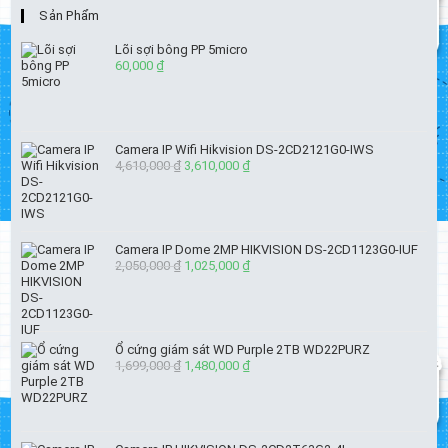
Sản Phẩm
Lõi sợi bông PP 5micro
60,000
₫
Camera IP Wifi Hikvision DS-2CD2121G0-IWS
4,610,000
₫
Giá
3,610,000
₫
Giá
gốc
hiện
là:
tại
4,610,000 ₫.
là:
3,610,000 ₫.
Camera IP Dome 2MP HIKVISION DS-2CD1123G0-IUF
2,050,000
₫
Giá
1,025,000
₫
Giá
gốc
hiện
là:
tại
2,050,000 ₫.
là:
1,025,000 ₫.
Ổ cứng giám sát WD Purple 2TB WD22PURZ
1,699,000
₫
Giá
1,480,000
₫
Giá
gốc
hiện
là:
tại
1,699,000 ₫.
là:
1,480,000 ₫.