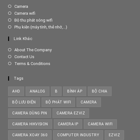
Opens
Camera
in
Opens
Camera wifi
a
in
Opens
Bộ thu phát sóng wifi
new
a
in
Opens
Phụ kiện (máy tính, thẻ nhớ,...)
tab
new
a
in
tab
new
a
Link Khác
tab
new
tab
About The Company
Contact Us
Terms & Conditions
Tags
AHD
ANALOG
B
BÌNH ÁP
BỘ CHIA
BỘ LƯU ĐIỆN
BỘ PHÁT WIFI
CAMERA
CAMERA DÙNG PIN
CAMERA EZVIZ
CAMERA HIKVISION
CAMERA IP
CAMERA WIFI
CAMERA XOAY 360
COMPUTER INDUSTRY
EZVIZ