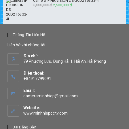
Camera IP HIKVISION DS-2CD2T63G2-4I
5,000,000
₫
Giá
2,500,000
₫
Giá
gốc
hiện
là:
tại
5,000,000 ₫.
là:
2,500,000 ₫.
Thông Tin Liên Hệ
Liên hệ với chúng tôi
Địa chỉ:
79 Phương Lưu, Đông Hải 1, Hải An, Hải Phòng
Điện thoại:
+84917799091
Opens
in
Email:
your
Opens
cameraminhhiep@gmail.com
application
in
your
Website:
application
www.minhhiepcctv.com
Bài Đăng Gần