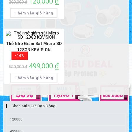
120,000
₫
200,000
₫
gốc
hiện
là:
tại
200,000 ₫.
là:
Thêm vào giỏ hàng
120,000 ₫.
Thẻ Nhớ Giám Sát Micro SD
128GB KBVISION
-14%
Giá
499,000
₫
Giá
580,000
₫
gốc
hiện
là:
tại
580,000 ₫.
là:
Thêm vào giỏ hàng
499,000 ₫.
Chọn Mức Giá Dao Động
Giá
thấp
Giá
nhất