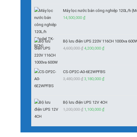
Máy lọc nước bán công nghiệp 120L/h (
14,500,000
₫
Bộ lưu điện UPS 220V 116CH 1000va 600
Giá
Giá
4,600,000
₫
4,200,000
₫
gốc
hiện
là:
tại
4,600,000 ₫.
là:
CS-DP2C-A0-6E2WPFBS
Giá
4,200,000 ₫.
Giá
3,480,000
₫
3,180,000
₫
gốc
hiện
là:
tại
3,480,000 ₫.
là:
Bộ lưu điện UPS 12V 4CH
Giá
3,180,000 ₫.
Giá
1,200,000
₫
1,100,000
₫
gốc
hiện
là:
tại
1,200,000 ₫.
là: