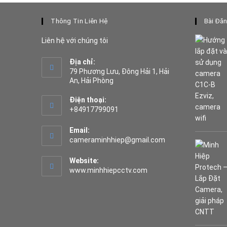
1,100,000 ₫.
Thông Tin Liên Hệ
Bài Đă
Liên hệ với chúng tôi
Địa chỉ:
79 Phương Lưu, Đông Hải 1, Hải
An, Hải Phòng
Điện thoại:
+84917799091
Opens
Email:
in
Opens
cameraminhhiep@gmail.com
your
in
application
your
Website:
application
www.minhhiepcctv.com