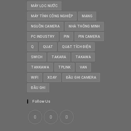
MÁY LỌC NƯỚC
MÁY TÍNH CÔNG NGHIỆP
MẠNG
NGUỒN CAMERA
NHÀ THÔNG MINH
PC INDUSTRY
PIN
PIN CAMERA
Q
QUẠT
QUẠT TÍCH ĐIỆN
SWICH
TAKARA
TAKAWA
TANKAWA
TPLINK
VAN
WIFI
XOAY
ĐẦU GHI CAMERA
ĐẦU GHI
Follow Us
Opens
Opens
Opens