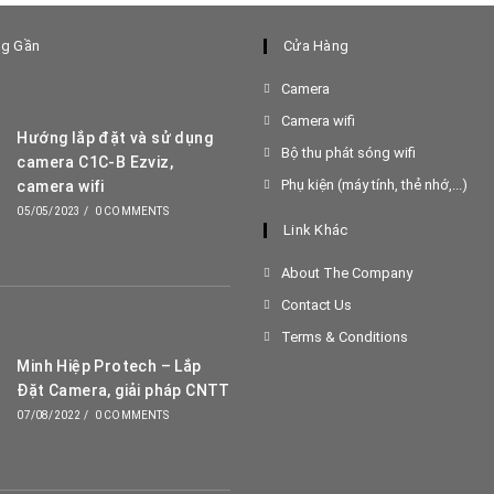
ng Gần
Cửa Hàng
Opens
Camera
in
Opens
Camera wifi
Hướng lắp đặt và sử dụng
a
in
Opens
Bộ thu phát sóng wifi
camera C1C-B Ezviz,
new
a
in
Op
Phụ kiện (máy tính, thẻ nhớ,...)
camera wifi
tab
new
a
in
05/05/2023
/
0 COMMENTS
tab
Link Khác
new
a
tab
ne
About The Company
tab
Contact Us
Terms & Conditions
Minh Hiệp Protech – Lắp
Đặt Camera, giải pháp CNTT
07/08/2022
/
0 COMMENTS