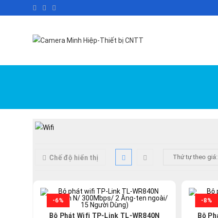
Skip
to
content
Chế độ hiển thị
-6%
-8%
Bộ Phát Wifi TP-Link TL-WR840N
Bộ Ph