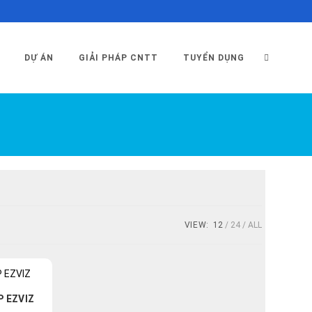
TOGGLE
DỰ ÁN
GIẢI PHÁP CNTT
TUYỂN DỤNG
WEBSITE
SEARCH
VIEW:
12
24
ALL
P EZVIZ