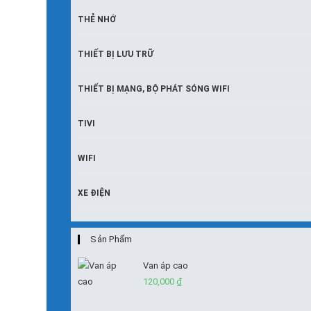
THẺ NHỚ
THIẾT BỊ LƯU TRỮ
THIẾT BỊ MẠNG, BỘ PHÁT SÓNG WIFI
TIVI
WIFI
XE ĐIỆN
Sản Phẩm
Van áp cao
120,000
₫