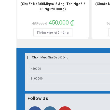
(Chuẩn N/ 300Mbps/ 2 Ăng-Ten Ngoài/
(Chuẩn 
15 Người Dùng)
Giá
450,000
₫
Giá
480,000
₫
6
gốc
hiện
là:
tại
480,000 ₫.
là:
Thêm vào giỏ hàng
450,000 ₫.
Chọn Mức Giá Dao Động
Giá
thấp
Giá
nhất
cao
nhất
Follow Us