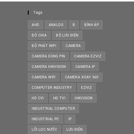
Tags
AHD
ANALOG
B
BÌNH ÁP
BỘ CHIA
BỘ LƯU ĐIỆN
BỘ PHÁT WIFI
CAMERA
ens
CAMERA DÙNG PIN
CAMERA EZVIZ
CAMERA HIKVISION
CAMERA IP
w
CAMERA WIFI
CAMERA XOAY 360
COMPUTER INDUSTRY
EZVIZ
HD CVI
HD TVI
HIKVISION
INDUSTRIAL COMPUTER
INDUSTRIAL PC
IP
LÕI LỌC NƯỚC
LƯU ĐIỆN