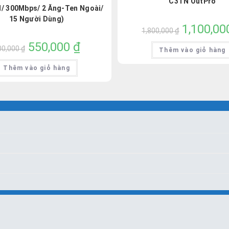
C3TN OutPro
N/ 300Mbps/ 2 Ăng-Ten Ngoài/
15 Người Dùng)
Giá
1,100,0
1,800,000
₫
gốc
là:
Giá
550,000
₫
Giá
1,800,000 ₫.
00,000
₫
Thêm vào giỏ hàng
gốc
hiện
là:
tại
600,000 ₫.
là:
Thêm vào giỏ hàng
550,000 ₫.