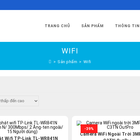
TRANG CHỦ
SẢN PHẨM
THÔNG TIN
WIFI
>
Sản phẩm
>
Wifi
-39%
Camera WiFi Ngoài Trời 3M
át Wifi TP-Link TL-WR841N