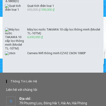
Quạt tích điện loại 1
650,000
₫
Giá
590,000
₫
Giá
gốc
hiện
là:
tại
650,000 ₫.
là:
590,000 ₫.
Máy lọc nước TAKAWA 10 cấp lọc thông minh (Model
TL-10TM)
6,650,000
₫
Camera Wifi thông minh EZVIZ C6CN 1080P
Thông Tin Liên Hệ
Liên hệ với chúng tôi
Địa chỉ:
79 Phương Lưu, Đông Hải 1, Hải An, Hải Phòng