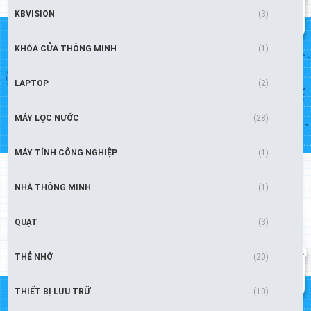
KBVISION
(3)
KHÓA CỬA THÔNG MINH
(1)
LAPTOP
(2)
MÁY LỌC NƯỚC
(28)
MÁY TÍNH CÔNG NGHIỆP
(1)
NHÀ THÔNG MINH
(1)
QUẠT
(3)
THẺ NHỚ
(20)
THIẾT BỊ LƯU TRỮ
(10)