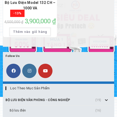
Bộ Lưu Điện Model 132 CH –
1000 VA
-13%
Giá
3,900,000
₫
Giá
4,500,000
₫
gốc
hiện
là:
tại
4,500,000 ₫.
là:
Thêm vào giỏ hàng
3,900,000 ₫.
Follow Us
Lọc Theo Mục Sản Phẩm
BỘ LƯU ĐIỆN VĂN PHÒNG - CÔNG NGHIỆP
(19)
Bộ lưu điện
(16)