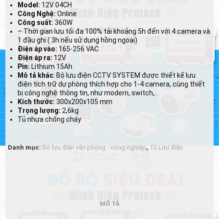
Model:
12V 04CH
Công Nghệ:
Online
Công suất:
360W
– Thời gian lưu tối đa 100% tải khoảng 5h đến với 4 camera và
1 đầu ghi ( 3h nếu sử dụng hồng ngoại)
Điện áp vào:
165-256 VAC
Điện áp ra:
12V
Pin:
Lithium 15Ah
Mô tả khác
: Bộ lưu điện CCTV SYSTEM được thiết kế lưu
điện tích trữ dự phòng thích hợp cho 1-4 camera, cùng thiết
bị công nghệ thông tin, như modern, switch,..
Kích thước:
300x200x105 mm
Trọng lượng:
2,6kg
Tủ nhựa chống cháy
Danh mục:
Bộ lưu điện văn phòng - công nghiệp
,
Tủ Lưu điện
MÔ TẢ