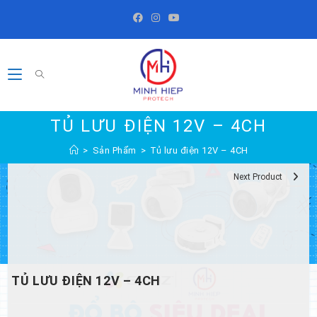
Skip
to
content
TỦ LƯU ĐIỆN 12V – 4CH
>
Sản Phẩm
>
Tủ lưu điện 12V – 4CH
Next Product
TỦ LƯU ĐIỆN 12V – 4CH