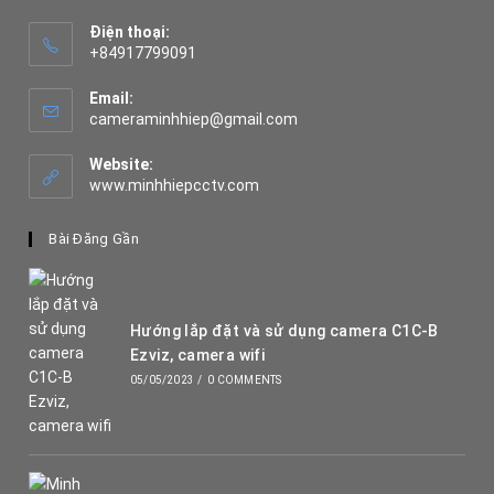
Điện thoại:
+84917799091
Opens
in
Email:
your
Opens
cameraminhhiep@gmail.com
application
in
your
Website:
application
www.minhhiepcctv.com
Bài Đăng Gần
Hướng lắp đặt và sử dụng camera C1C-B
Ezviz, camera wifi
05/05/2023
/
0 COMMENTS