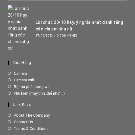
Lời chúc 20/10 hay, ý nghĩa nhất dành tặng
các chị em phụ nữ
17/10/2023
/
0 COMMENTS
Cửa Hàng
Opens
Camera
in
Opens
Camera wifi
a
in
Opens
Bộ thu phát sóng wifi
new
a
in
Opens
Phụ kiện (máy tính, thẻ nhớ,...)
tab
new
a
in
tab
new
a
Link Khác
tab
new
tab
About The Company
Contact Us
Terms & Conditions