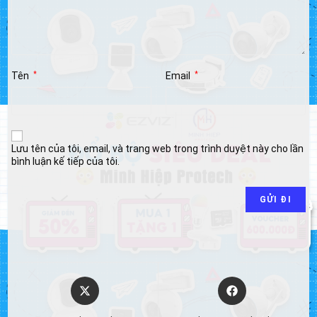
Tên
*
Email
*
Lưu tên của tôi, email, và trang web trong trình duyệt này cho lần
bình luận kế tiếp của tôi.
Opens
Opens
in
in
a
a