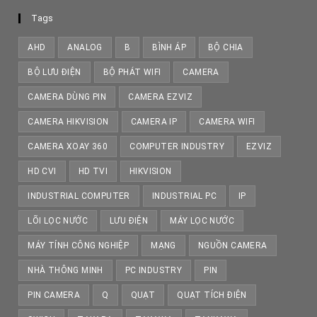
Tags
AHD
ANALOG
B
BÌNH ÁP
BỘ CHIA
BỘ LƯU ĐIỆN
BỘ PHÁT WIFI
CAMERA
CAMERA DÙNG PIN
CAMERA EZVIZ
CAMERA HIKVISION
CAMERA IP
CAMERA WIFI
CAMERA XOAY 360
COMPUTER INDUSTRY
EZVIZ
HD CVI
HD TVI
HIKVISION
INDUSTRIAL COMPUTER
INDUSTRIAL PC
IP
LÕI LỌC NƯỚC
LƯU ĐIỆN
MÁY LỌC NƯỚC
MÁY TÍNH CÔNG NGHIỆP
MẠNG
NGUỒN CAMERA
NHÀ THÔNG MINH
PC INDUSTRY
PIN
PIN CAMERA
Q
QUẠT
QUẠT TÍCH ĐIỆN