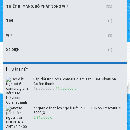
THIẾT BỊ MẠNG, BỘ PHÁT SÓNG WIFI
(35)
TIVI
(1)
WIFI
(3)
XE ĐIỆN
(1)
Sản Phẩm
Lắp đặt trọn bộ 6 camera giám sát 2.0M Hikvision –
Có âm thanh
13,590,000
₫
Giá
11,790,000
₫
Giá
gốc
hiện
là:
tại
13,590,000 ₫.
là:
Angten gắn thêm ngoài trời RUIJIE RG-ANTx3-2400＆
11,790,000 ₫.
5800(O)
6,345,000
₫