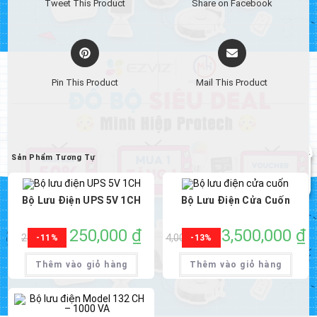
Tweet This Product
Share on Facebook
new
new
window
window
Opens
Opens
in
in
a
a
Pin This Product
Mail This Product
new
new
window
window
Sản Phẩm Tương Tự
Bộ Lưu Điện UPS 5V 1CH
Bộ Lưu Điện Cửa Cuốn
Giá
250,000
₫
Giá
Giá
3,500,000
₫
Gi
280,000
₫
4,000,000
₫
-11%
-13%
gốc
hiện
gốc
hi
là:
tại
là:
tại
280,000 ₫.
là:
4,000,000 ₫.
là:
Thêm vào giỏ hàng
Thêm vào giỏ hàng
250,000 ₫.
3,