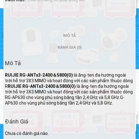
RUIJIE
RG-
ANTx3-
2400
＆
5800(O)
MÔ TẢ
số
lượng
ĐÁNH GIÁ (0)
Mô Tả
RUIJIE RG-ANTx3-2400＆5800(O)
là ăng-ten đa hướng ngoài
trời hỗ trợ 3X3 MIMO và hoạt động với các sản phẩm thuộc dòng
R
RUIJIE RG-ANTx3-2400＆5800(O)
là ăng-ten đa hướng ngoài
trời hỗ trợ 3X3 MIMO và hoạt động với các sản phẩm thuộc dòng
RG-AP630 cho vùng phủ sóng băng tần 2,4 GHz và 5,8 GHz.G-
AP630 cho vùng phủ sóng băng tần 2,4 GHz và 5,8 GHz.
Đánh Giá
Chưa có đánh giá nào.