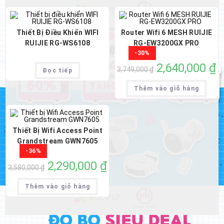
Thiết Bị Điều Khiển WIFI
Router Wifi 6 MESH RUIJIE
RUIJIE RG-WS6108
RG-EW3200GX PRO
-30%
Giá
2,640,000
₫
Gi
3,749,000
₫
Đọc tiếp
gốc
hi
là:
tại
3,749,000 ₫.
là:
Thêm vào giỏ hàng
2,
Thiết Bị Wifi Access Point
Grandstream GWN7605
-36%
Giá
2,290,000
₫
Giá
3,580,000
₫
gốc
hiện
là:
tại
3,580,000 ₫.
là:
Thêm vào giỏ hàng
2,290,000 ₫.