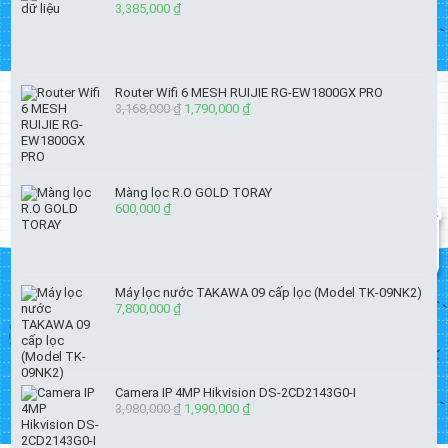
3,385,000
₫
Router Wifi 6 MESH RUIJIE RG-EW1800GX PRO
3,168,000
₫
Giá
1,790,000
₫
Giá
gốc
hiện
là:
tại
3,168,000 ₫.
là:
1,790,000 ₫.
Màng lọc R.O GOLD TORAY
600,000
₫
Máy lọc nước TAKAWA 09 cấp lọc (Model TK-09NK2)
7,800,000
₫
Camera IP 4MP Hikvision DS-2CD2143G0-I
3,980,000
₫
Giá
1,990,000
₫
Giá
gốc
hiện
là:
tại