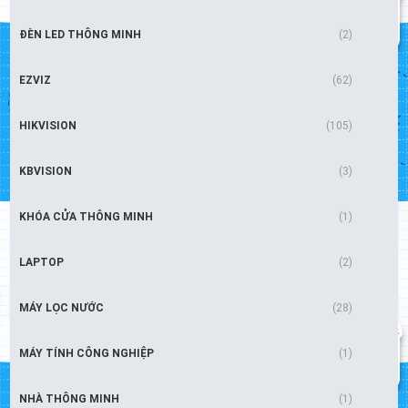
ĐÈN LED THÔNG MINH
(2)
EZVIZ
(62)
HIKVISION
(105)
KBVISION
(3)
KHÓA CỬA THÔNG MINH
(1)
LAPTOP
(2)
MÁY LỌC NƯỚC
(28)
MÁY TÍNH CÔNG NGHIỆP
(1)
NHÀ THÔNG MINH
(1)