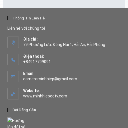
3,980,000 ₫.
là:
1,990,000 ₫.
Thông Tin Liên Hệ
Liên hệ với chúng tôi
Địa chỉ:
79 Phương Lưu, Đông Hải 1, Hải An, Hải Phòng
Điện thoại:
+84917799091
Opens
in
Email:
your
Opens
cameraminhhiep@gmail.com
application
in
your
Website:
application
www.minhhiepcctv.com
Bài Đăng Gần