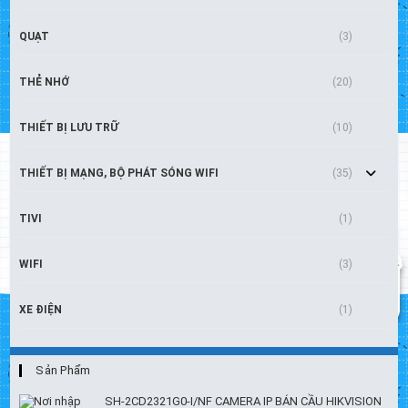
QUẠT
(3)
THẺ NHỚ
(20)
THIẾT BỊ LƯU TRỮ
(10)
THIẾT BỊ MẠNG, BỘ PHÁT SÓNG WIFI
(35)
TIVI
(1)
WIFI
(3)
XE ĐIỆN
(1)
Sản Phẩm
SH-2CD2321G0-I/NF CAMERA IP BÁN CẦU HIKVISION