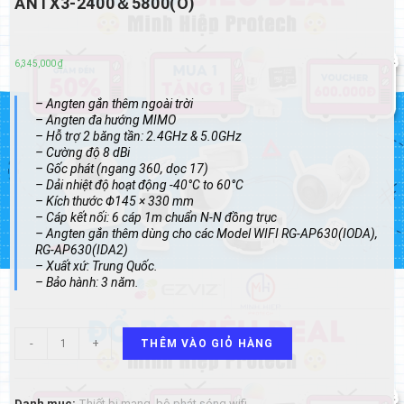
ANTX3-2400＆5800(O)
6,345,000
₫
– Angten gắn thêm ngoài trời
– Angten đa hướng MIMO
– Hỗ trợ 2 băng tần: 2.4GHz & 5.0GHz
– Cường độ 8 dBi
– Gốc phát (ngang 360, dọc 17)
– Dải nhiệt độ hoạt động -40°C to 60°C
– Kích thước Φ145 × 330 mm
– Cáp kết nối: 6 cáp 1m chuẩn N-N đồng trục
– Angten gắn thêm dùng cho các Model WIFI RG-AP630(IODA),
RG-AP630(IDA2)
– Xuất xứ: Trung Quốc.
– Bảo hành: 3 năm.
Angten
-
+
THÊM VÀO GIỎ HÀNG
gắn
thêm
ngoài
trời
Danh mục:
Thiết bị mạng, bộ phát sóng wifi