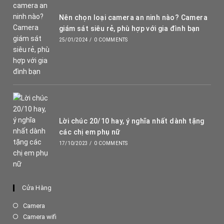
Nên chọn loại camera an ninh nào? Camera
giám sát siêu rẻ, phù hợp với gia đình bạn
25/01/2024
/
0 COMMENTS
Lời chúc 20/10 hay, ý nghĩa nhất dành tặng
các chị em phụ nữ
17/10/2023
/
0 COMMENTS
Cửa Hàng
Opens
Camera
in
Opens
Camera wifi
a