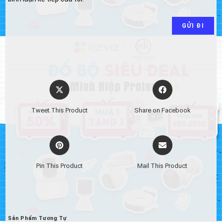
Opens
Opens
in
in
a
a
Tweet This Product
Share on Facebook
new
new
window
window
Opens
Opens
in
in
a
a
Pin This Product
Mail This Product
new
new
window
window
Sản Phẩm Tương Tự