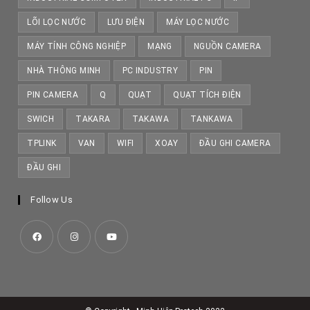
LÕI LỌC NƯỚC
LƯU ĐIỆN
MÁY LỌC NƯỚC
MÁY TÍNH CÔNG NGHIỆP
MẠNG
NGUỒN CAMERA
NHÀ THÔNG MINH
PC INDUSTRY
PIN
PIN CAMERA
Q
QUẠT
QUẠT TÍCH ĐIỆN
SWICH
TAKARA
TAKAWA
TANKAWA
TPLINK
VAN
WIFI
XOAY
ĐẦU GHI CAMERA
ĐẦU GHI
Follow Us
Opens
Opens
Opens
in
in
in
a
a
a
new
new
new
tab
tab
tab