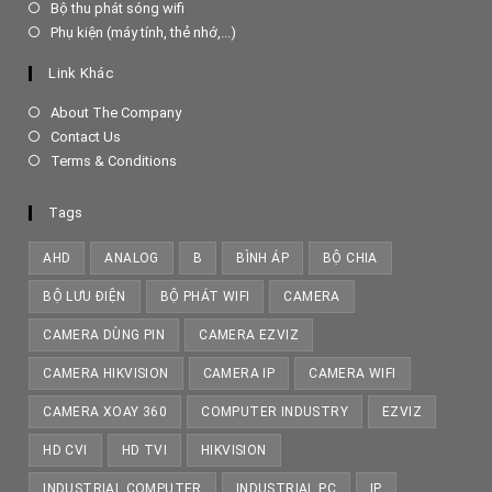
in
Opens
Bộ thu phát sóng wifi
new
a
in
Opens
Phụ kiện (máy tính, thẻ nhớ,...)
tab
new
a
in
tab
new
a
Link Khác
tab
new
tab
About The Company
Contact Us
Terms & Conditions
Tags
AHD
ANALOG
B
BÌNH ÁP
BỘ CHIA
BỘ LƯU ĐIỆN
BỘ PHÁT WIFI
CAMERA
CAMERA DÙNG PIN
CAMERA EZVIZ
CAMERA HIKVISION
CAMERA IP
CAMERA WIFI
CAMERA XOAY 360
COMPUTER INDUSTRY
EZVIZ
HD CVI
HD TVI
HIKVISION
INDUSTRIAL COMPUTER
INDUSTRIAL PC
IP