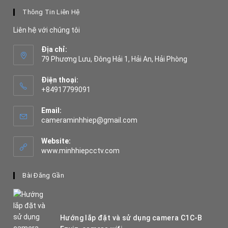
Thông Tin Liên Hệ
Liên hệ với chúng tôi
Địa chỉ:
79 Phương Lưu, Đông Hải 1, Hải An, Hải Phòng
Điện thoại:
+84917799091
Opens
in
Email:
your
Opens
cameraminhhiep@gmail.com
application
in
your
Website:
application
www.minhhiepcctv.com
Bài Đăng Gần
Hướng lắp đặt và sử dụng camera C1C-B