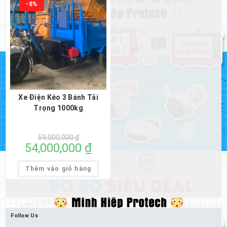
-8%
Xe Điện Kéo 3 Bánh Tải
Trọng 1000kg
Giá
59,000,000
₫
gốc
54,000,000
₫
Giá
là:
hiện
59,000,000 ₫.
tại
là:
Thêm vào giỏ hàng
54,000,000 ₫.
Follow Us