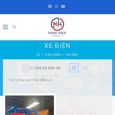
Skip
to
content
XE ĐIỆN
>
Sản phẩm
>
Xe điện
Chế độ hiển thị
Thứ tự theo giá: thấp đến cao