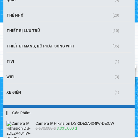
QUẠT
(3)
THẺ NHỚ
(20)
THIẾT BỊ LƯU TRỮ
(10)
THIẾT BỊ MẠNG, BỘ PHÁT SÓNG WIFI
(35)
TIVI
(1)
WIFI
(3)
XE ĐIỆN
(1)
Sản Phẩm
Camera IP Hikvision DS-2DE2A404IW-DE3/W
6,670,000
₫
Giá
3,335,000
₫
Giá
gốc
hiện