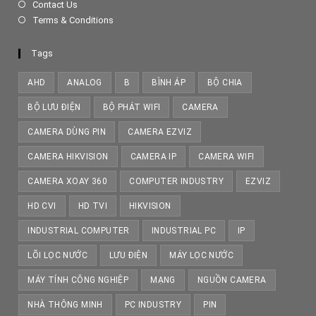
Contact Us
Terms & Conditions
Tags
AHD
ANALOG
B
BÌNH ÁP
BỘ CHIA
BỘ LƯU ĐIỆN
BỘ PHÁT WIFI
CAMERA
CAMERA DÙNG PIN
CAMERA EZVIZ
CAMERA HIKVISION
CAMERA IP
CAMERA WIFI
CAMERA XOAY 360
COMPUTER INDUSTRY
EZVIZ
HD CVI
HD TVI
HIKVISION
INDUSTRIAL COMPUTER
INDUSTRIAL PC
IP
LÕI LỌC NƯỚC
LƯU ĐIỆN
MÁY LỌC NƯỚC
MÁY TÍNH CÔNG NGHIỆP
MẠNG
NGUỒN CAMERA
NHÀ THÔNG MINH
PC INDUSTRY
PIN