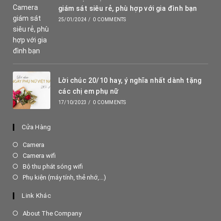
giám sát siêu rẻ, phù hợp với gia đình bạn
25/01/2024
/
0 COMMENTS
Lời chúc 20/10 hay, ý nghĩa nhất dành tặng
các chị em phụ nữ
17/10/2023
/
0 COMMENTS
Cửa Hàng
Opens
Camera
in
Opens
Camera wifi
a
in
Opens
Bộ thu phát sóng wifi
new
a
in
Opens
Phụ kiện (máy tính, thẻ nhớ,...)
tab
new
a
in
tab
new
a
Link Khác
tab
new
tab
About The Company