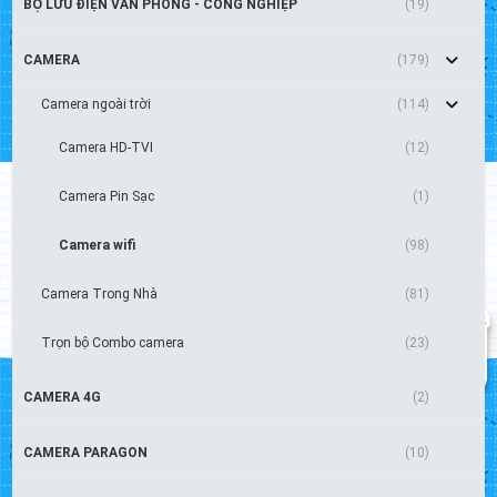
BỘ LƯU ĐIỆN VĂN PHÒNG - CÔNG NGHIỆP
(19)
CAMERA
(179)
Camera ngoài trời
(114)
Camera HD-TVI
(12)
Camera Pin Sạc
(1)
Camera wifi
(98)
Camera Trong Nhà
(81)
Trọn bộ Combo camera
(23)
CAMERA 4G
(2)
CAMERA PARAGON
(10)