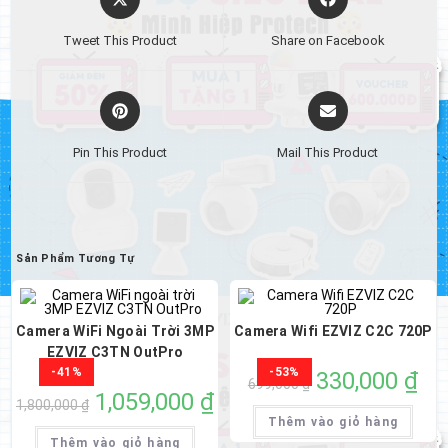
in
in
a
a
Tweet This Product
Share on Facebook
new
new
window
window
Opens
Opens
in
in
a
a
Pin This Product
Mail This Product
new
new
window
window
Sản Phẩm Tương Tự
Camera WiFi Ngoài Trời 3MP
Camera Wifi EZVIZ C2C 720P
EZVIZ C3TN OutPro
-41%
-53%
Giá
330,000
₫
Giá
699,000
₫
gốc
hiện
Giá
1,059,000
₫
Giá
là:
tại
1,800,000
₫
gốc
hiện
699,000 ₫.
là:
Thêm vào giỏ hàng
là:
tại
330,
1,800,000 ₫.
là:
Thêm vào giỏ hàng