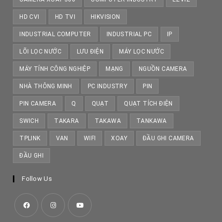
HD CVI
HD TVI
HIKVISION
INDUSTRIAL COMPUTER
INDUSTRIAL PC
IP
LÕI LỌC NƯỚC
LƯU ĐIỆN
MÁY LỌC NƯỚC
MÁY TÍNH CÔNG NGHIỆP
MẠNG
NGUỒN CAMERA
NHÀ THÔNG MINH
PC INDUSTRY
PIN
PIN CAMERA
Q
QUẠT
QUẠT TÍCH ĐIỆN
SWICH
TAKARA
TAKAWA
TANKAWA
TPLINK
VAN
WIFI
XOAY
ĐẦU GHI CAMERA
ĐẦU GHI
Follow Us
Opens
Opens
Opens