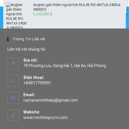
800,000 ₫.
Angten gắn thêm ngoài trời RUIJIE RG-ANTx3-2400＆
5800(O)
6,345,000
₫
Thông Tin Liên Hệ
Liên hệ với chúng tôi
Địa chỉ:
79 Phương Lưu, Đông Hải 1, Hải An, Hải Phòng
Điện thoại:
+84917799091
Opens
in
Email:
your
Opens
cameraminhhiep@gmail.com
application
in
your
Website:
application
www.minhhiepcctv.com