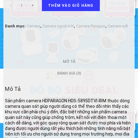
Camera
-
+
THÊM VÀO GIỎ HÀNG
HDPARAGON
HDS-
5895DTVI-
IRM
Danh mục:
Camera
,
Camera ngoài trời
,
Camera Paragon
,
Camera wifi
3.0
Megapixel,
EXIR
20m,
ống
kính
MÔ TẢ
F3.6mm,
OSD
ĐÁNH GIÁ (0)
Menu
số
lượng
Mô Tả
Sản phẩm camera HDPARAGON HDS-5895DTVI-IRM thuộc dòng
camera quan sát giúp người dùng có thể theo dõi nhìn thấy các
khu vực cần phải chú ý đến, đặc biệt những sản phẩm camera
quan sát này cũng giúp chống trộm, kết nối với điện thoại một
cách dễ dàng, với góc quay rộng quan sát được mọi phía và hiện
đang được người dùng rất yêu thích bởi những tính năng nổi bật
tiện ích tối ưu cho người sử dụng trong mọi trường hợp, mọi địa