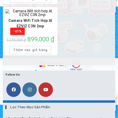
1,059,000 ₫.
Camera Wifi Tích Hợp AI
EZVIZ C3N 2mp
-41%
Giá
899,000
₫
Giá
1,535,000
₫
gốc
hiện
là:
tại
1,535,000 ₫.
là:
Thêm vào giỏ hàng
899,000 ₫.
Follow Us
Lọc Theo Mục Sản Phẩm