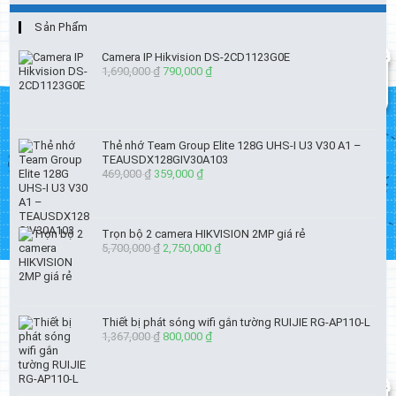
Sản Phẩm
Camera IP Hikvision DS-2CD1123G0E
1,690,000
₫
Giá
790,000
₫
Giá
gốc
hiện
là:
tại
1,690,000 ₫.
là:
790,000 ₫.
Thẻ nhớ Team Group Elite 128G UHS-I U3 V30 A1 –
TEAUSDX128GIV30A103
469,000
₫
Giá
359,000
₫
Giá
gốc
hiện
là:
tại
469,000 ₫.
là:
Trọn bộ 2 camera HIKVISION 2MP giá rẻ
359,000 ₫.
5,700,000
₫
Giá
2,750,000
₫
Giá
gốc
hiện
là:
tại
5,700,000 ₫.
là:
2,750,000 ₫.
Thiết bị phát sóng wifi gắn tường RUIJIE RG-AP110-L
1,367,000
₫
Giá
800,000
₫
Giá
gốc
hiện
là:
tại
1,367,000 ₫.
là: