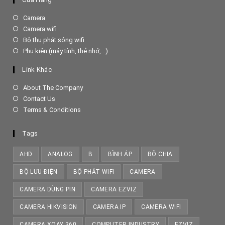
Opens
Camera
in
Opens
Camera wifi
a
in
Opens
Bộ thu phát sóng wifi
new
a
in
Opens
Phụ kiện (máy tính, thẻ nhớ,...)
tab
new
a
in
tab
new
a
Link Khác
tab
new
tab
About The Company
Contact Us
Terms & Conditions
Tags
AHD
ANALOG
B
BÌNH ÁP
BỘ CHIA
BỘ LƯU ĐIỆN
BỘ PHÁT WIFI
CAMERA
CAMERA DÙNG PIN
CAMERA EZVIZ
CAMERA HIKVISION
CAMERA IP
CAMERA WIFI
CAMERA XOAY 360
COMPUTER INDUSTRY
EZVIZ