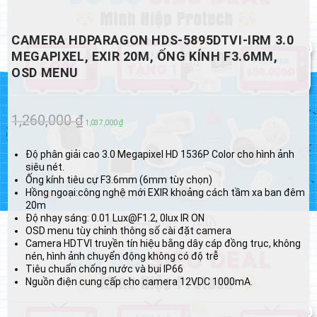
CAMERA HDPARAGON HDS-5895DTVI-IRM 3.0
MEGAPIXEL, EXIR 20M, ỐNG KÍNH F3.6MM,
OSD MENU
1,260,000
₫
Giá
Giá
1,037,000
₫
gốc
hiện
Độ phân giải cao 3.0 Megapixel HD 1536P Color cho hình ảnh
là:
tại
siêu nét.
Ống kính tiêu cự F3.6mm (6mm tùy chọn)
1,260,000 ₫.
là:
Hồng ngoại:công nghệ mới EXIR khoảng cách tầm xa ban đêm
1,037,000 ₫.
20m
Độ nhạy sáng: 0.01 Lux@F1.2, 0lux IR ON
OSD menu tùy chỉnh thông số cài đặt camera
Camera HDTVI truyền tín hiệu bằng dây cáp đồng trục, không
nén, hình ảnh chuyển động không có độ trễ
Tiêu chuẩn chống nước và bụi IP66
Nguồn điện cung cấp cho camera 12VDC 1000mA.