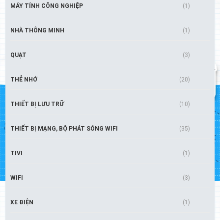
MÁY TÍNH CÔNG NGHIỆP
(1)
NHÀ THÔNG MINH
(1)
QUẠT
(3)
THẺ NHỚ
(20)
THIẾT BỊ LƯU TRỮ
(10)
THIẾT BỊ MẠNG, BỘ PHÁT SÓNG WIFI
(35)
TIVI
(1)
WIFI
(3)
XE ĐIỆN
(1)