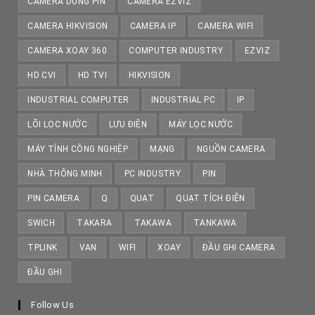
CAMERA DÙNG PIN
CAMERA EZVIZ
CAMERA HIKVISION
CAMERA IP
CAMERA WIFI
CAMERA XOAY 360
COMPUTER INDUSTRY
EZVIZ
HD CVI
HD TVI
HIKVISION
INDUSTRIAL COMPUTER
INDUSTRIAL PC
IP
LÕI LỌC NƯỚC
LƯU ĐIỆN
MÁY LỌC NƯỚC
MÁY TÍNH CÔNG NGHIỆP
MẠNG
NGUỒN CAMERA
NHÀ THÔNG MINH
PC INDUSTRY
PIN
PIN CAMERA
Q
QUẠT
QUẠT TÍCH ĐIỆN
SWICH
TAKARA
TAKAWA
TANKAWA
TPLINK
VAN
WIFI
XOAY
ĐẦU GHI CAMERA
ĐẦU GHI
Follow Us