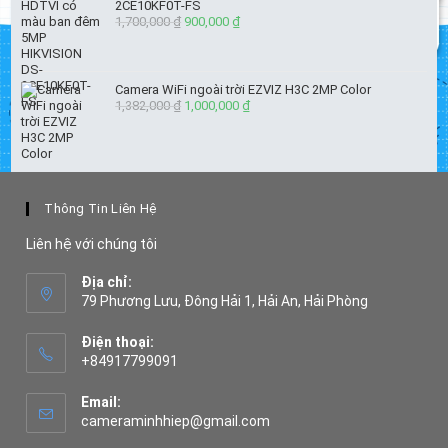
2CE10KF0T-FS
1,700,000
₫
Giá
900,000
₫
Giá
gốc
hiện
là:
tại
1,700,000 ₫.
là:
Camera WiFi ngoài trời EZVIZ H3C 2MP Color
900,000 ₫.
1,382,000
₫
Giá
1,000,000
₫
Giá
gốc
hiện
là:
tại
1,382,000 ₫.
là:
1,000,000 ₫.
Thông Tin Liên Hệ
Liên hệ với chúng tôi
Địa chỉ:
79 Phương Lưu, Đông Hải 1, Hải An, Hải Phòng
Điện thoại:
+84917799091
Opens
in
Email:
your
Opens
cameraminhhiep@gmail.com
application
in