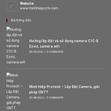
your
Website:
application
www.minhhiepcctv.com
Bài Đăng Gần
Hướng lắp đặt và sử dụng camera C1C-B
Ezviz, camera wifi
05/05/2023
/
0 COMMENTS
Minh Hiệp Protech – Lắp Đặt Camera, giải
pháp CNTT
07/08/2022
/
0 COMMENTS