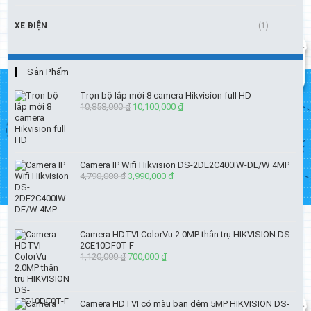
XE ĐIỆN
(1)
Sản Phẩm
Trọn bộ lắp mới 8 camera Hikvision full HD
10,858,000
₫
Giá
10,100,000
₫
Giá
gốc
hiện
là:
tại
10,858,000 ₫.
là:
10,100,000 ₫.
Camera IP Wifi Hikvision DS-2DE2C400IW-DE/W 4MP
4,790,000
₫
Giá
3,990,000
₫
Giá
gốc
hiện
là:
tại
4,790,000 ₫.
là:
3,990,000 ₫.
Camera HDTVI ColorVu 2.0MP thân trụ HIKVISION DS-
2CE10DF0T-F
1,120,000
₫
Giá
700,000
₫
Giá
gốc
hiện
là:
tại
1,120,000 ₫.
là:
Camera HDTVI có màu ban đêm 5MP HIKVISION DS-
700,000 ₫.