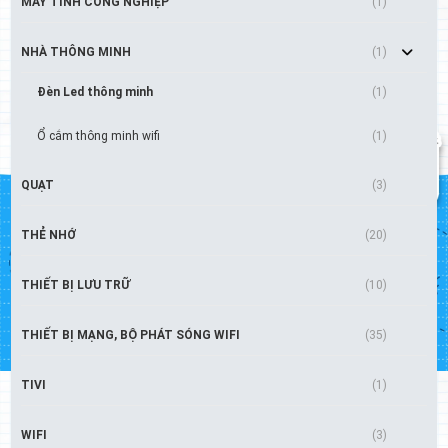
MÁY TÍNH CÔNG NGHIỆP
(1)
NHÀ THÔNG MINH
(1)
Đèn Led thông minh
(1)
Ổ cắm thông minh wifi
(1)
QUẠT
(3)
THẺ NHỚ
(20)
THIẾT BỊ LƯU TRỮ
(10)
THIẾT BỊ MẠNG, BỘ PHÁT SÓNG WIFI
(35)
TIVI
(1)
WIFI
(3)