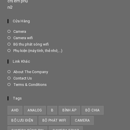
Cửa Hàng
Opens
Camera
in
Opens
Camera wifi
a
in
Opens
Bộ thu phát sóng wifi
new
a
in
Opens
Phụ kiện (máy tính, thẻ nhớ,...)
tab
new
a
in
tab
new
a
Link Khác
tab
new
tab
About The Company
Contact Us
Terms & Conditions
Tags
AHD
ANALOG
B
BÌNH ÁP
BỘ CHIA
BỘ LƯU ĐIỆN
BỘ PHÁT WIFI
CAMERA