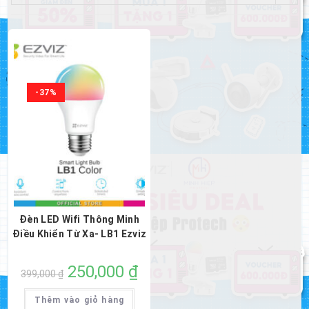
-37%
Đèn LED Wifi Thông Minh
Điều Khiển Từ Xa- LB1 Ezviz
Giá
250,000
₫
Giá
399,000
₫
gốc
hiện
là:
tại
399,000 ₫.
là:
Thêm vào giỏ hàng
250,000 ₫.