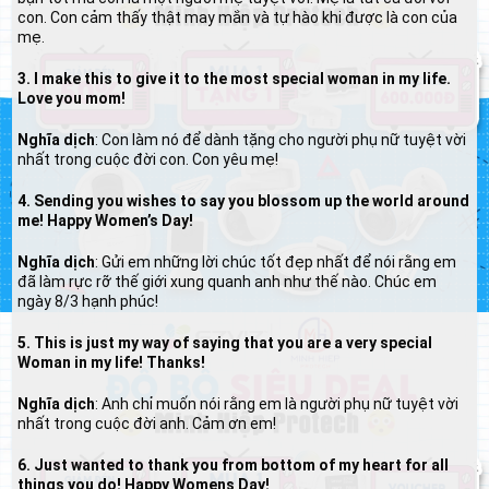
con. Con cảm thấy thật may mắn và tự hào khi được là con của
mẹ.
3. I make this to give it to the most special woman in my life.
Love you mom!
Nghĩa dịch
: Con làm nó để dành tặng cho người phụ nữ tuyệt vời
nhất trong cuộc đời con. Con yêu mẹ!
4. Sending you wishes to say you blossom up the world around
me! Happy Women’s Day!
Nghĩa dịch
: Gửi em những lời chúc tốt đẹp nhất để nói rằng em
đã làm rực rỡ thế giới xung quanh anh như thế nào. Chúc em
ngày 8/3 hạnh phúc!
5. This is just my way of saying that you are a very special
Woman in my life! Thanks!
Nghĩa dịch
: Anh chỉ muốn nói rằng em là người phụ nữ tuyệt vời
nhất trong cuộc đời anh. Cảm ơn em!
6. Just wanted to thank you from bottom of my heart for all
things you do! Happy Womens Day!