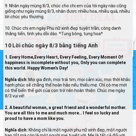
9. Nhân ngày mùng 8/3, chúc cho chị em của tôi ngày nào cũng
giống như ngày mùng 8/3, nhận được nhiều hoa, nhiều quà, nhiều
lời chúc yêu thương.
10. Chúc chị em ngày Phụ nữ xinh đẹp tuyệt trần, công danh
thăng tiến, tình yêu dồi dào. *Tung bông, tung hoa*
10 Lời chúc ngày 8/3 bằng tiếng Anh
1. Every Home,Every Heart, Every Feeling, Every Moment Of
happiness is incomplete without you, Only you can complete
this world. Happy Women’s Day!
Nghĩa dịch
: Mọi gia đình, mọi trái tim, mọi cảm xúc, mọi thời khắc
hạnh phúc sẽ chẳng thể hoàn hảo nếu thiếu mẹ. Chỉ có mẹ mới
có thể biến thế giới của con trở nên hoàn thiện. Chúc mẹ ngày
8/3 vui vẻ!
2. A beautiful woman, a great friend and a wonderful mother.
You are all this to me and much more… I feel so lucky and
proud to have a mom like you.
Nghĩa dịch:
Không chỉ là một người phụ nữ xinh đẹp, một người
bạn tốt mà còn là một người mẹ tuyệt vời. Mẹ là tất cả đối với