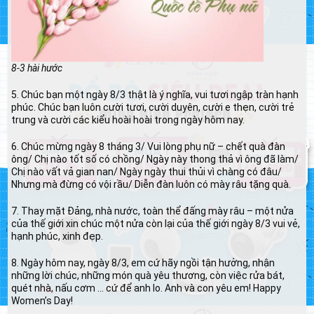
8-3 hài hước
5. Chúc bạn một ngày 8/3 thật là ý nghĩa, vui tươi ngập tràn hạnh
phúc. Chúc bạn luôn cười tươi, cười duyên, cười e thẹn, cười trẻ
trung và cười các kiểu hoài hoài trong ngày hôm nay.
6. Chúc mừng ngày 8 tháng 3/ Vui lòng phụ nữ – chết quà đàn
ông/ Chị nào tốt số có chồng/ Ngày này thong thả vì ông đã làm/
Chị nào vất vả gian nan/ Ngày ngày thui thủi vì chàng có đâu/
Nhưng mà đừng có vội rầu/ Diễn đàn luôn có mày râu tặng quà.
7. Thay mặt Đảng, nhà nước, toàn thể đấng mày râu – một nửa
của thế giới xin chúc một nửa còn lại của thế giới ngày 8/3 vui vẻ,
hạnh phúc, xinh đẹp.
8. Ngày hôm nay, ngày 8/3, em cứ hãy ngồi tận hưởng, nhận
những lời chúc, những món quà yêu thương, còn việc rửa bát,
quét nhà, nấu cơm … cứ để anh lo. Anh và con yêu em! Happy
Women’s Day!