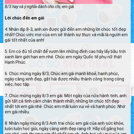
8/3 hay và ý nghĩa dành cho chị, em gái
Lời chúc đến em gái
4. Nhân dịp 8-3, anh xin được gửi đến em những lời chúc tốt đẹp
nhất! Chúc ước mơ của em sẽ thành sự thực và mãi là người em
gái tốt nhất của anh!
5. Em có đủ tố chất để vươn lên những đỉnh cao hãy lấy bầu trời
xanh làm giới hạn em nhé. Chúc em ngày Quốc tế phụ nữ thật
Hạnh Phúc.
6. Chúc mừng ngày 8/3, Chúc em gái mạnh khoẻ, hạnh phúc,
ngày càng xinh đẹp, gặt hái được nhiều thành công trong công
việc, học tập.
7. Chúc mừng ngày 8/3 em gái. Một ngày của nửa hành tinh, anh
gửi tất cả tình cảm chân thành nhất, những lời chúc tốt đẹp
nhất tới em gái nhé. Chúc em mãi luôn vui vẻ và hạnh phúc. Nhớ
em gái nhiều.
8. Nhân ngày mùng 8/3 Anh trai chúc em gái của anh sức khỏe,
luôn luôn học giỏi, ngày càng xinh đẹp rạng rỡ. Hãy cố gắng học
em nhé, anh thương em đó nhất em ah. Anh trai yêu quý của em