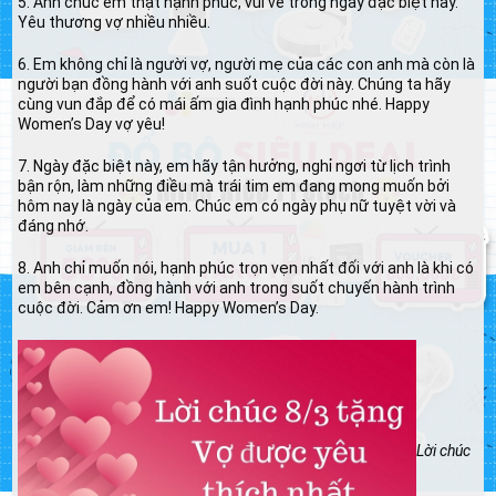
5. Anh chúc em thật hạnh phúc, vui vẻ trong ngày đặc biệt này.
Yêu thương vợ nhiều nhiều.
6. Em không chỉ là người vợ, người mẹ của các con anh mà còn là
người bạn đồng hành với anh suốt cuộc đời này. Chúng ta hãy
cùng vun đắp để có mái ấm gia đình hạnh phúc nhé. Happy
Women’s Day vợ yêu!
7. Ngày đặc biệt này, em hãy tận hưởng, nghỉ ngơi từ lịch trình
bận rộn, làm những điều mà trái tim em đang mong muốn bởi
hôm nay là ngày của em. Chúc em có ngày phụ nữ tuyệt vời và
đáng nhớ.
8. Anh chỉ muốn nói, hạnh phúc trọn vẹn nhất đối với anh là khi có
em bên cạnh, đồng hành với anh trong suốt chuyến hành trình
cuộc đời. Cảm ơn em! Happy Women’s Day.
Lời chúc