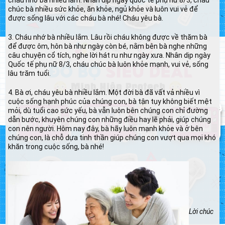
cháu nhớ bà nhiều lắm. Nhân dịp ngày quốc tế phụ nữ 8/3, cháu
chúc bà nhiều sức khỏe, ăn khỏe, ngủ khỏe và luôn vui vẻ để
được sống lâu với các cháu bà nhé! Cháu yêu bà.
3. Cháu nhớ bà nhiều lắm. Lâu rồi cháu không được về thăm bà
để được ôm, hôn bà như ngày còn bé, nằm bên bà nghe những
câu chuyện cổ tích, nghe lời hát ru như ngày xưa. Nhân dịp ngày
Quốc tế phụ nữ 8/3, cháu chúc bà luôn khỏe mạnh, vui vẻ, sống
lâu trăm tuổi.
4. Bà ơi, cháu yêu bà nhiều lắm. Một đời bà đã vất vả nhiều vì
cuộc sống hạnh phúc của chúng con, bà tận tụy không biết mệt
mỏi, dù tuổi cao sức yếu, bà vẫn luôn bên chúng con chỉ đường
dẫn bước, khuyên chúng con những điều hay lẽ phải, giúp chúng
con nên người. Hôm nay đây, bà hãy luôn mạnh khỏe và ở bên
chúng con, là chỗ dựa tinh thần giúp chúng con vượt qua mọi khó
khăn trong cuộc sống, bà nhé!
Lời chúc