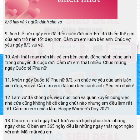
8/3 hay và ý nghĩa dành cho vợ
9. Anh biết ơn ngày em đã đến cuộc đời anh. Em đã khiến thế giới
của anh trở nên tốt đẹp hơn. Cảm ơn em luôn bên anh. Chúc vợ
yêu ngày 8/3 vui vẻ.
10. Anh thật may mắn khi có em bên cạnh, đồng hành cùng anh
trong chuyến đi cuộc đời. Cảm ơn em thật nhiều. Chúc mừng
ngày Quốc tế Phụ nữ!
11. Nhân ngày Quốc tế Phụ nữ 8/3, xin chúc vợ yêu của anh luôn
xinh đẹp, vui vẻ. Cảm ơn em đã luôn bên cạnh anh. Yêu em nhiều!
12. Làm vợ đã không dễ, việc nuôi con và quán xuyến công việc,
nhà cửa cũng không hề dễ dàng chút nào nhưng em đều làm rất
tốt. Cảm ơn em nhiều lắm. Happy Women’s Day 2021.
13. Chúc em một ngày thật tươi vui và hạnh phúc hơn những
ngày khác. Ở bên em 365 ngày đều là những ngày thật ngọt ngào
với anh. Mãi mãi yêu em.