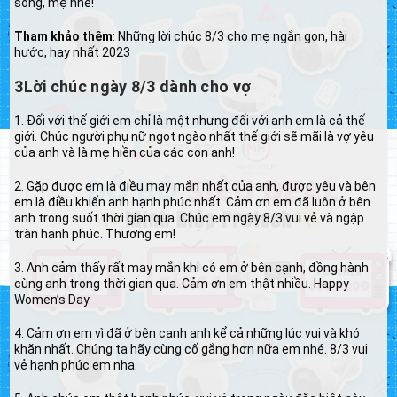
sống, mẹ nhé!
Tham khảo thêm
: Những lời chúc 8/3 cho mẹ ngắn gọn, hài
hước, hay nhất 2023
3Lời chúc ngày 8/3 dành cho vợ
1. Đối với thế giới em chỉ là một nhưng đối với anh em là cả thế
giới. Chúc người phụ nữ ngọt ngào nhất thế giới sẽ mãi là vợ yêu
của anh và là mẹ hiền của các con anh!
2. Gặp được em là điều may mắn nhất của anh, được yêu và bên
em là điều khiến anh hạnh phúc nhất. Cảm ơn em đã luôn ở bên
anh trong suốt thời gian qua. Chúc em ngày 8/3 vui vẻ và ngập
tràn hạnh phúc. Thương em!
3. Anh cảm thấy rất may mắn khi có em ở bên cạnh, đồng hành
cùng anh trong thời gian qua. Cảm ơn em thật nhiều. Happy
Women’s Day.
4. Cảm ơn em vì đã ở bên cạnh anh kể cả những lúc vui và khó
khăn nhất. Chúng ta hãy cùng cố gắng hơn nữa em nhé. 8/3 vui
vẻ hạnh phúc em nha.