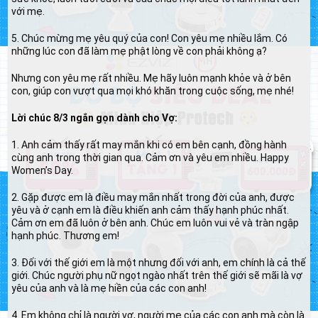
với mẹ.
5. Chúc mừng mẹ yêu quý của con! Con yêu mẹ nhiều lắm. Có
những lúc con đã làm mẹ phật lòng về con phải không ạ?
Nhưng con yêu mẹ rất nhiều. Mẹ hãy luôn mạnh khỏe và ở bên
con, giúp con vượt qua mọi khó khăn trong cuộc sống, mẹ nhé!
Lời chúc 8/3 ngắn gọn dành cho Vợ:
1. Anh cảm thấy rất may mắn khi có em bên cạnh, đồng hành
cùng anh trong thời gian qua. Cảm ơn và yêu em nhiều. Happy
Women’s Day.
2. Gặp được em là điều may mắn nhất trong đời của anh, được
yêu và ở cạnh em là điều khiến anh cảm thấy hạnh phúc nhất.
Cảm ơn em đã luôn ở bên anh. Chúc em luôn vui vẻ và tràn ngập
hạnh phúc. Thương em!
3. Đối với thế giới em là một nhưng đối với anh, em chính là cả thế
giới. Chúc người phụ nữ ngọt ngào nhất trên thế giới sẽ mãi là vợ
yêu của anh và là mẹ hiền của các con anh!
4. Em không chỉ là người vợ, người mẹ của các con anh mà còn là