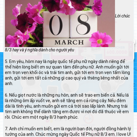
Lời chúc
8/3 hay và ý nghĩa dành cho người yêu
5. Em yêu, hôm nay là ngày quốc tế phụ nữ ngày dành riêng để
thể hiện lòng biết ơn sự quan tâm đến phụ nữ. Anh muốn gửi tới
em trọn vẹn khối óc và trái tim anh, gửi tới em trọn vẹn tấm lòng
anh, gửi tới em tất cả những gì cao quý và thiêng liêng nhất của
anh.
6. Nếu giọt nước là những nụ hôn, anh sẽ trao em biển cả. Nếu lá
là những ôm ấp vuốt ve, anh sẽ tặng em cả rừng cây. Nếu đêm
dài là tình yêu, anh muốn gửi em cả trời sao lấp lánh. Nhưng trái
tim anh không thể dành tặng em được vì nơi đó đã thuộc về em
rồi. Chúc em một ngày 8/3 hạnh phúc.
7. Anh chỉ muốn em biết, em là người bạn đời, người đồng hành lý
tưởng của anh. Chúc mừng ngày Quốc tế Phụ nữ 8/3 em. I love U!