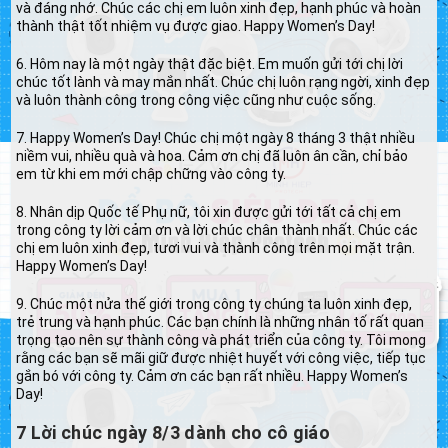
và đáng nhớ. Chúc các chị em luôn xinh đẹp, hạnh phúc và hoàn
thành thật tốt nhiệm vụ được giao. Happy Women’s Day!
6. Hôm nay là một ngày thật đặc biệt. Em muốn gửi tới chị lời
chúc tốt lành và may mắn nhất. Chúc chị luôn rạng ngời, xinh đẹp
và luôn thành công trong công việc cũng như cuộc sống.
7. Happy Women’s Day! Chúc chị một ngày 8 tháng 3 thật nhiều
niềm vui, nhiều quà và hoa. Cảm ơn chị đã luôn ân cần, chỉ bảo
em từ khi em mới chập chững vào công ty.
8. Nhân dịp Quốc tế Phụ nữ, tôi xin được gửi tới tất cả chị em
trong công ty lời cảm ơn và lời chúc chân thành nhất. Chúc các
chị em luôn xinh đẹp, tươi vui và thành công trên mọi mặt trận.
Happy Women’s Day!
9. Chúc một nửa thế giới trong công ty chúng ta luôn xinh đẹp,
trẻ trung và hạnh phúc. Các bạn chính là những nhân tố rất quan
trọng tạo nên sự thành công và phát triển của công ty. Tôi mong
rằng các bạn sẽ mãi giữ được nhiệt huyết với công việc, tiếp tục
gắn bó với công ty. Cảm ơn các bạn rất nhiều. Happy Women’s
Day!
7 Lời chúc ngày 8/3 dành cho cô giáo