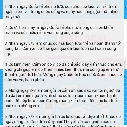
1. Nhân ngày Quốc tế phụ nữ 8/3, con chúc cô luôn vui vẻ, tràn
ngập niềm vui trong cuộc sống và ngày nào cũng gặp thật nhiều
may mắn.
2. Cô ơi, hôm nay là ngày Quốc tế phụ nữ, mong cô luôn khỏe
mạnh và có nhiều niềm vui trong cuộc sống.
3. Nhân ngày 8/3, em chúc cô mãi luôn tươi trẻ và hoàn thành tốt
công tác. Cảm ơn cô thời gian qua đã luôn luôn sát cánh cùng
lớp.
4. Cô kính mến! Cảm ơn cô vì cô đã chỉ bảo, dạy kiến thức cho em.
Không chỉ giúp em có thêm nhiều kiến thức mà còn giúp em trở
thành người tốt hơn. Mừng ngày Quốc tế Phụ nữ 8/3, em chúc cô
luôn vui vẻ, hạnh phúc.
5. Mừng ngày 8/3, em xin gửi lời cảm ơn sâu sắc với tới người đã
dìu dắt em nên người. Kính chúc cô luôn luôn mạnh khỏe, hạnh
phúc để tiếp bước con đường mang kiến thức đến cho lứa tuổi
học sinh chúng em.
6. Nhân ngày 8/3 em xin gửi tới cô lời chúc tốt đẹp nhất. Chúc cô
ngày càng trẻ đẹp, tràn đầy nhiệt huyết với sự nghiệp cao cả
của mình. Chúc cô luôn có thật nhiều sức khỏe để vững bước