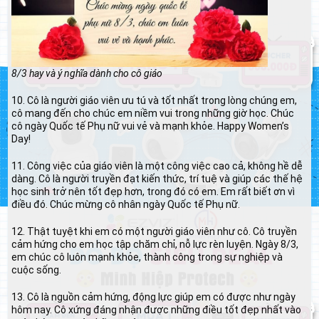
8/3 hay và ý nghĩa dành cho cô giáo
10. Cô là người giáo viên ưu tú và tốt nhất trong lòng chúng em,
cô mang đến cho chúc em niềm vui trong những giờ học. Chúc
cô ngày Quốc tế Phụ nữ vui vẻ và mạnh khỏe. Happy Women’s
Day!
11. Công việc của giáo viên là một công việc cao cả, không hề dễ
dàng. Cô là người truyền đạt kiến thức, trí tuệ và giúp các thế hệ
học sinh trở nên tốt đẹp hơn, trong đó có em. Em rất biết ơn vì
điều đó. Chúc mừng cô nhân ngày Quốc tế Phụ nữ.
12. Thật tuyệt khi em có một người giáo viên như cô. Cô truyền
cảm hứng cho em học tập chăm chỉ, nỗ lực rèn luyện. Ngày 8/3,
em chúc cô luôn mạnh khỏe, thành công trong sự nghiệp và
cuộc sống.
13. Cô là nguồn cảm hứng, động lực giúp em có được như ngày
hôm nay. Cô xứng đáng nhận được những điều tốt đẹp nhất vào