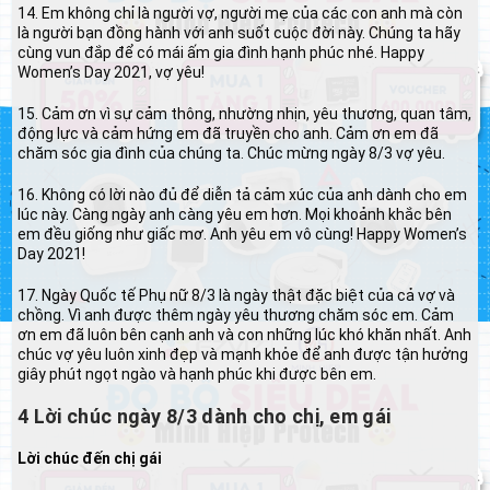
14. Em không chỉ là người vợ, người mẹ của các con anh mà còn
là người bạn đồng hành với anh suốt cuộc đời này. Chúng ta hãy
cùng vun đắp để có mái ấm gia đình hạnh phúc nhé. Happy
Women’s Day 2021, vợ yêu!
15. Cảm ơn vì sự cảm thông, nhường nhịn, yêu thương, quan tâm,
động lực và cảm hứng em đã truyền cho anh. Cảm ơn em đã
chăm sóc gia đình của chúng ta. Chúc mừng ngày 8/3 vợ yêu.
16. Không có lời nào đủ để diễn tả cảm xúc của anh dành cho em
lúc này. Càng ngày anh càng yêu em hơn. Mọi khoảnh khắc bên
em đều giống như giấc mơ. Anh yêu em vô cùng! Happy Women’s
Day 2021!
17. Ngày Quốc tế Phụ nữ 8/3 là ngày thật đặc biệt của cả vợ và
chồng. Vì anh được thêm ngày yêu thương chăm sóc em. Cảm
ơn em đã luôn bên cạnh anh và con những lúc khó khăn nhất. Anh
chúc vợ yêu luôn xinh đẹp và mạnh khỏe để anh được tận hưởng
giây phút ngọt ngào và hạnh phúc khi được bên em.
4 Lời chúc ngày 8/3 dành cho chị, em gái
Lời chúc đến chị gái