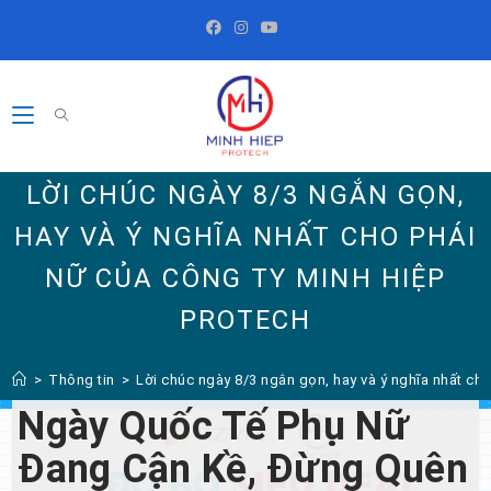
Skip
to
content
LỜI CHÚC NGÀY 8/3 NGẮN GỌN,
HAY VÀ Ý NGHĨA NHẤT CHO PHÁI
NỮ CỦA CÔNG TY MINH HIỆP
PROTECH
>
Thông tin
>
Lời chúc ngày 8/3 ngắn gọn, hay và ý nghĩa nhất ch
Ngày Quốc Tế Phụ Nữ
Đang Cận Kề, Đừng Quên