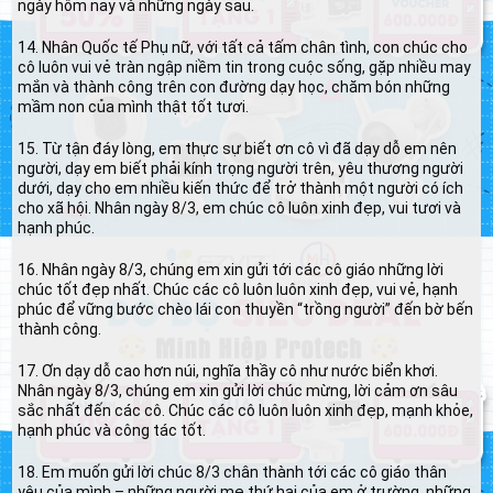
ngày hôm nay và những ngày sau.
14. Nhân Quốc tế Phụ nữ, với tất cả tấm chân tình, con chúc cho
cô luôn vui vẻ tràn ngập niềm tin trong cuộc sống, gặp nhiều may
mắn và thành công trên con đường dạy học, chăm bón những
mầm non của mình thật tốt tươi.
15. Từ tận đáy lòng, em thực sự biết ơn cô vì đã dạy dỗ em nên
người, dạy em biết phải kính trọng người trên, yêu thương người
dưới, dạy cho em nhiều kiến thức để trở thành một người có ích
cho xã hội. Nhân ngày 8/3, em chúc cô luôn xinh đẹp, vui tươi và
hạnh phúc.
16. Nhân ngày 8/3, chúng em xin gửi tới các cô giáo những lời
chúc tốt đẹp nhất. Chúc các cô luôn luôn xinh đẹp, vui vẻ, hạnh
phúc để vững bước chèo lái con thuyền “trồng người” đến bờ bến
thành công.
17. Ơn dạy dỗ cao hơn núi, nghĩa thầy cô như nước biển khơi.
Nhân ngày 8/3, chúng em xin gửi lời chúc mừng, lời cảm ơn sâu
sắc nhất đến các cô. Chúc các cô luôn luôn xinh đẹp, mạnh khỏe,
hạnh phúc và công tác tốt.
18. Em muốn gửi lời chúc 8/3 chân thành tới các cô giáo thân
yêu của mình – những người mẹ thứ hai của em ở trường, những