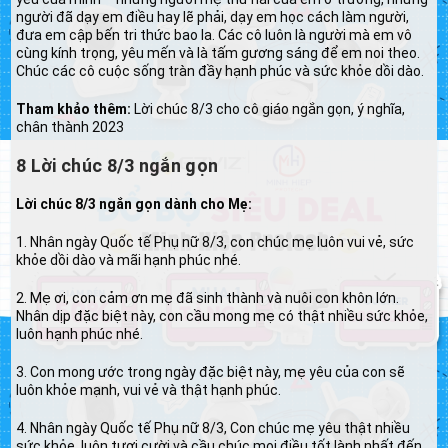
người đã dạy em điều hay lẽ phải, dạy em học cách làm người,
đưa em cập bến tri thức bao la. Các cô luôn là người mà em vô
cùng kính trọng, yêu mến và là tấm gương sáng để em noi theo.
Chúc các cô cuộc sống tràn đầy hạnh phúc và sức khỏe dồi dào.
Tham khảo thêm:
Lời chúc 8/3 cho cô giáo ngắn gọn, ý nghĩa,
chân thành 2023
8 Lời chúc 8/3 ngắn gọn
Lời chúc 8/3 ngắn gọn dành cho Mẹ:
1. Nhân ngày Quốc tế Phụ nữ 8/3, con chúc mẹ luôn vui vẻ, sức
khỏe dồi dào và mãi hạnh phúc nhé.
2. Mẹ ơi, con cảm ơn mẹ đã sinh thành và nuôi con khôn lớn.
Nhân dịp đặc biệt này, con cầu mong mẹ có thật nhiều sức khỏe,
luôn hạnh phúc nhé.
3. Con mong ước trong ngày đặc biệt này, mẹ yêu của con sẽ
luôn khỏe mạnh, vui vẻ và thật hạnh phúc.
4. Nhân ngày Quốc tế Phụ nữ 8/3, Con chúc mẹ yêu thật nhiều
sức khỏe, luôn tươi cười và cầu chúc mọi điều tốt lành nhất đến