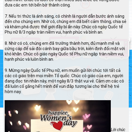
đưa các em tới bến bờ thành công.
7. Nếu tri thức là ánh sáng, cô chính là người dẫn bước ánh sáng
đến cho chúng em. Nhờ cô, chúng em đã biết cảm thông, chia sẻ
và khám phá được thế giới đầy bí ẩn này. Chúc cô ngày Quốc tế
Phụ nữ 8/3 ngập tràn niềm vui, hạnh phúc và bình an.
8. Nhờ có cô, chúng em đã trưởng thành hơn, đủ mạnh mẽ và
cứng cáp để sải đôi cánh bay giữa bầu trời, kiên định đối mặt với
khó khăn. Chúc cô giáo ngày Quốc tế Phụ nữ ngập tràn niềm vui,
hạnh phúc và luôn bình an.
9. Mừng ngày Quốc tế Phụ nữ, em muốn gửi lời chúc tới tất cả
các cô giáo trên mọi miền Tổ quốc. Chúc cô giáo của em, người
đang đọc tin nhắn này, một ngày 8/3 thật vui vẻ. Cảm ơn các cô
đã luôn cố gắng hết mình để vun đắp tương lai cho thế hệ trẻ
hôm nay.
Lời chúc