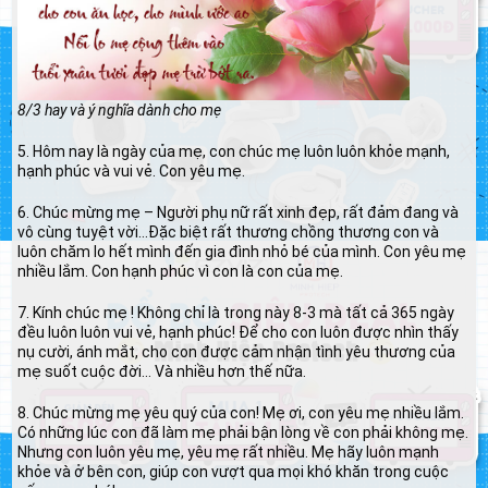
8/3 hay và ý nghĩa dành cho mẹ
5. Hôm nay là ngày của mẹ, con chúc mẹ luôn luôn khỏe mạnh,
hạnh phúc và vui vẻ. Con yêu mẹ.
6. Chúc mừng mẹ – Người phụ nữ rất xinh đẹp, rất đảm đang và
vô cùng tuyệt vời…Đặc biệt rất thương chồng thương con và
luôn chăm lo hết mình đến gia đình nhỏ bé của mình. Con yêu mẹ
nhiều lắm. Con hạnh phúc vì con là con của mẹ.
7. Kính chúc mẹ ! Không chỉ là trong này 8-3 mà tất cả 365 ngày
đều luôn luôn vui vẻ, hạnh phúc! Để cho con luôn được nhìn thấy
nụ cười, ánh mắt, cho con được cảm nhận tình yêu thương của
mẹ suốt cuộc đời… Và nhiều hơn thế nữa.
8. Chúc mừng mẹ yêu quý của con! Mẹ ơi, con yêu mẹ nhiều lắm.
Có những lúc con đã làm mẹ phải bận lòng về con phải không mẹ.
Nhưng con luôn yêu mẹ, yêu mẹ rất nhiều. Mẹ hãy luôn mạnh
khỏe và ở bên con, giúp con vượt qua mọi khó khăn trong cuộc