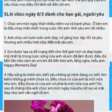
cầu chúc mọi điều tốt lành sẽ đến với em.
5Lời chúc ngày 8/3 dành cho bạn gái, người yêu
1. Chúc em một ngày thật nhiều niềm vui và hạnh phúc. Ở bên em
là điều may mắn nhất trong cuộc đời anh. Anh yêu em rất nhiều.
2. Anh chúc em luôn luôn xinh đẹp, cố gắng học tập tốt và yêu
thương anh nhiều hơn nữa. Mãi mãi yêu em.
3. Em được tạo ra để mang đến cho thế giới một vẻ đẹp hoàn
mỹ, nhất là trong cuộc sống của anh và em đã làm được điều đó.
Một lần nữa cảm ơn em khi đã đến bên anh, lắng nghe, hiểu anh.
Happy Women’s Day!
4. Hãy sống là chính em, biết yêu những gì mình đang có, biết tìm
kiếm những gì mình chưa có, điều chưa có của anh là một nửa
như em, điều chưa có của em có phải là một nửa của anh? Dù
sao đi chăng nữa anh chúc em một ngày của phụ nữ vui vẻ mãi
đẹp như anh vẫn nghĩ về em.