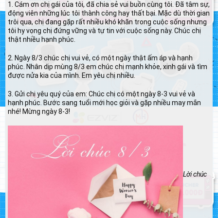
1. Cám ơn chị gái của tôi, đã chia sẻ vui buồn cùng tôi. Đã tâm sự,
động viên những lúc tôi thành công hay thất bại. Mặc dù thời gian
trôi qua, chị đang gặp rất nhiều khó khăn trong cuộc sống nhưng
tôi hy vọng chị đứng vững và tự tin với cuộc sống này. Chúc chị
thật nhiều hạnh phúc.
2. Ngày 8/3 chúc chị vui vẻ, có một ngày thật ấm áp và hạnh
phúc. Nhân dịp mùng 8/3 em chúc chị mạnh khỏe, xinh gái và tìm
được nửa kia của mình. Em yêu chị nhiều.
3. Gửi chị yêu quý của em: Chúc chị có một ngày 8-3 vui vẻ và
hạnh phúc. Bước sang tuổi mới học giỏi và gặp nhiều may mắn
nhé! Mừng ngày 8-3!
Lời chúc