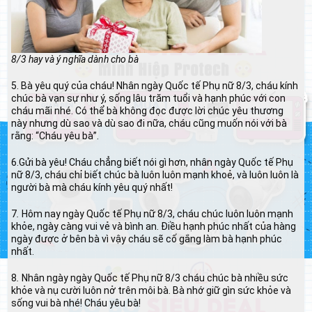
8/3 hay và ý nghĩa dành cho bà
5. Bà yêu quý của cháu! Nhân ngày Quốc tế Phụ nữ 8/3, cháu kính
chúc bà vạn sự như ý, sống lâu trăm tuổi và hạnh phúc với con
cháu mãi nhé. Có thể bà không đọc được lời chúc yêu thương
này nhưng dù sao và dù sao đi nữa, cháu cũng muốn nói với bà
rằng: “Cháu yêu bà”.
6.Gửi bà yêu! Cháu chẳng biết nói gì hơn, nhân ngày Quốc tế Phụ
nữ 8/3, cháu chỉ biết chúc bà luôn luôn mạnh khoẻ, và luôn luôn là
người bà mà cháu kính yêu quý nhất!
7
.
Hôm nay ngày Quốc tế Phụ nữ 8/3, cháu chúc luôn luôn mạnh
khỏe, ngày càng vui vẻ và bình an. Điều hạnh phúc nhất của hàng
ngày được ở bên bà vì vậy cháu sẽ cố gắng làm bà hạnh phúc
nhất.
8
.
Nhân ngày ngày Quốc tế Phụ nữ 8/3 cháu chúc bà nhiều sức
khỏe và nụ cười luôn nở trên môi bà. Bà nhớ giữ gìn sức khỏe và
sống vui bà nhé! Cháu yêu bà!