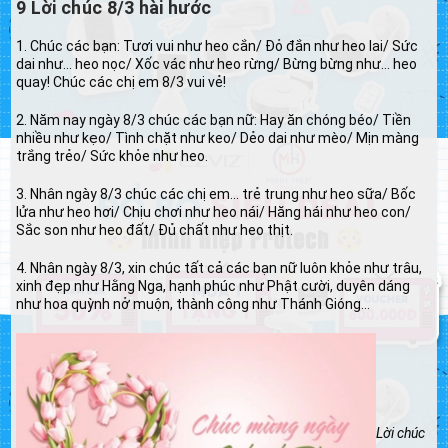
9 Lời chúc 8/3 hài hước
1. Chúc các bạn: Tươi vui như heo cắn/ Đỏ đắn như heo lai/ Sức
dai như… heo nọc/ Xốc vác như heo rừng/ Bừng bừng như… heo
quay! Chúc các chị em 8/3 vui vẻ!
2. Năm nay ngày 8/3 chúc các bạn nữ: Hay ăn chóng béo/ Tiền
nhiều như kẹo/ Tình chặt như keo/ Dẻo dai như mèo/ Mịn màng
trắng trẻo/ Sức khỏe như heo.
3. Nhân ngày 8/3 chúc các chị em… trẻ trung như heo sữa/ Bốc
lửa như heo hơi/ Chịu chơi như heo nái/ Hăng hái như heo con/
Sắc son như heo đất/ Đủ chất như heo thịt.
4. Nhân ngày 8/3, xin chúc tất cả các bạn nữ luôn khỏe như trâu,
xinh đẹp như Hằng Nga, hạnh phúc như Phật cười, duyên dáng
như hoa quỳnh nở muộn, thành công như Thánh Gióng…
Lời chúc