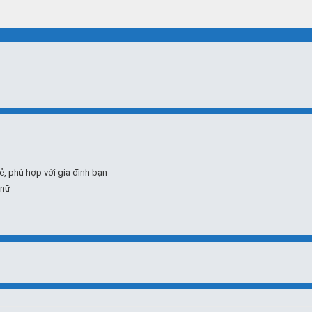
comment
ẻ, phù hợp với gia đình bạn
 nữ