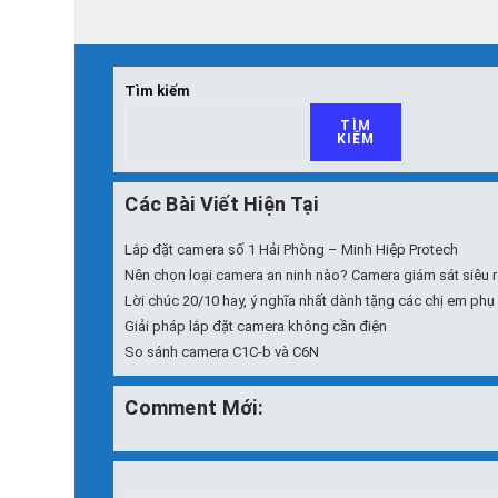
to
comment
Tìm kiếm
TÌM
KIẾM
Các Bài Viết Hiện Tại
Lắp đặt camera số 1 Hải Phòng – Minh Hiệp Protech
Nên chọn loại camera an ninh nào? Camera giám sát siêu r
Lời chúc 20/10 hay, ý nghĩa nhất dành tặng các chị em phụ
Giải pháp lắp đặt camera không cần điện
So sánh camera C1C-b và C6N
Comment Mới: