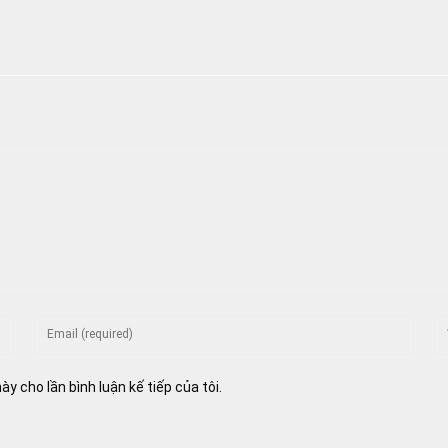
Enter
En
your
yo
email
we
ày cho lần bình luận kế tiếp của tôi.
address
U
to
(o