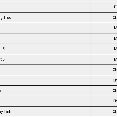
Đ
ng Trục
Ch
M
M
t 5
M
t 6
M
Ch
Ch
i
Ch
Ch
áy Tính
Ch