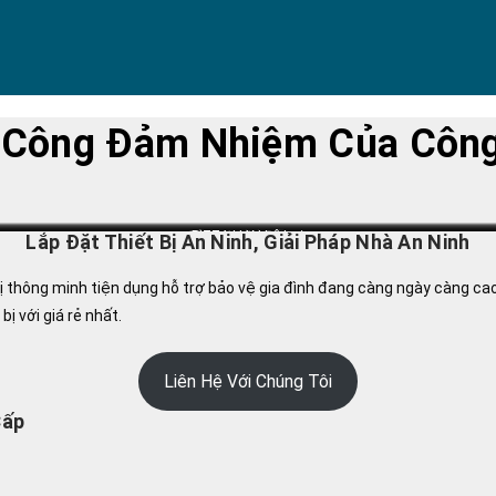
i Công Đảm Nhiệm Của Công
Công An An Dương
PIZZA HAN Lê Lợi
ICD Đình Vũ
Lắp Đặt Thiết Bị An Ninh, Giải Pháp Nhà An Ninh
 bị thông minh tiện dụng hỗ trợ bảo vệ gia đình đang càng ngày càng cao
ị với giá rẻ nhất.
Liên Hệ Với Chúng Tôi
Cấp