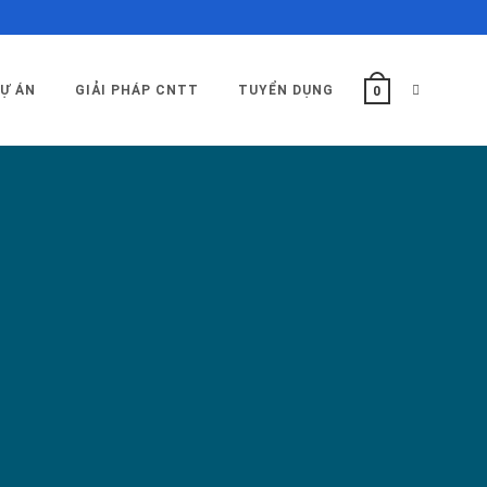
TOGGLE
Ự ÁN
GIẢI PHÁP CNTT
TUYỂN DỤNG
0
WEBSITE
SEARCH