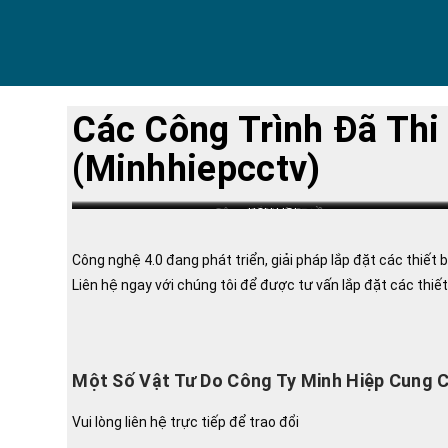
Các Công Trình Đã Th
(minhhiepcctv)
Công An Ngô Quyền
Giao Yến Nam Định
KCN USI
Công nghệ 4.0 đang phát triển, giải pháp lắp đặt các thiết
Liên hệ ngay với chúng tôi để được tư vấn lắp đặt các thiết b
Một Số Vật Tư Do Công Ty Minh Hiệp Cung 
Vui lòng liên hệ trực tiếp để trao đổi