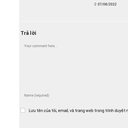
07/08/2022
Trả lời
Comment
Enter
your
name
Lưu tên của tôi, email, và trang web trong trình duyệt n
or
username