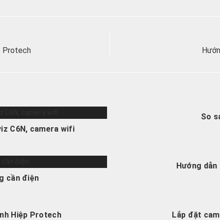
p Protech
Hướng
So s
iz C6N, camera wifi
Hướng dẫn 
g cần điện
inh Hiệp Protech
Lắp đặt came