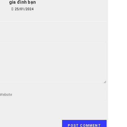
gia đình bạn
25/01/2024
ter
ur
bsite
RL
ptional)