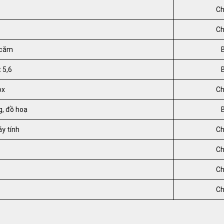
Ch
Ch
 cắm
 5,6
ox
Ch
g, đồ hoạ
áy tính
Ch
Ch
Ch
Ch