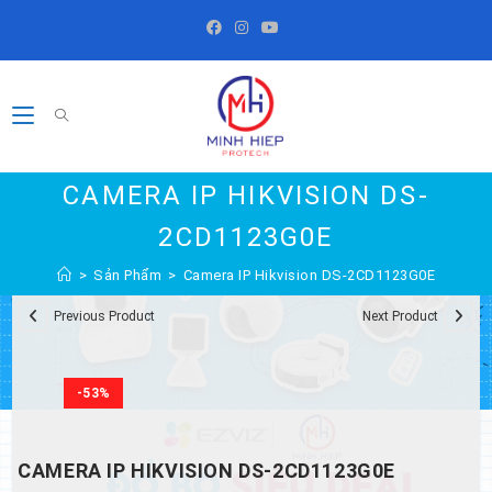
Skip
to
content
CAMERA IP HIKVISION DS-
2CD1123G0E
>
Sản Phẩm
>
Camera IP Hikvision DS-2CD1123G0E
Previous Product
Next Product
-53%
CAMERA IP HIKVISION DS-2CD1123G0E