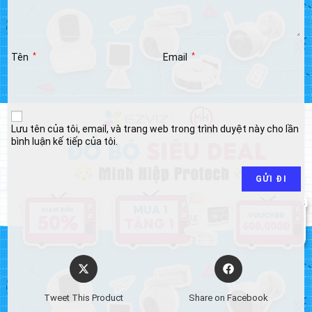
Tên
*
Email
*
Lưu tên của tôi, email, và trang web trong trình duyệt này cho lần
bình luận kế tiếp của tôi.
Opens
Opens
in
in
a
a
Tweet This Product
Share on Facebook
new
new