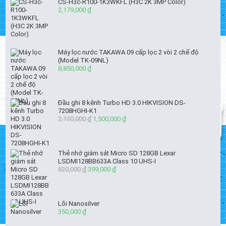
CS-H3c-R100-1K3WKFL (H3C 2K 3MP Color)
2,179,000
₫
Máy lọc nước TAKAWA 09 cấp lọc 2 vòi 2 chế độ
(Model TK-09NL)
8,850,000
₫
Đầu ghi 8 kênh Turbo HD 3.0 HIKVISION DS-
7208HGHI-K1
2,130,000
₫
Giá
1,500,000
₫
Giá
gốc
hiện
là:
tại
2,130,000 ₫.
là:
Thẻ nhớ giám sát Micro SD 128GB Lexar
1,500,000 ₫.
LSDMI128BB633A Class 10 UHS-I
820,000
₫
Giá
399,000
₫
Giá
gốc
hiện
là:
tại
820,000 ₫.
là:
Lõi Nanosilver
399,000 ₫.
350,000
₫