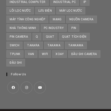
INDUSTRIAL COMPUTER
INDUSTRIAL PC
IP
LÕI LỌC NƯỚC
LƯU ĐIỆN
MÁY LỌC NƯỚC
MÁY TÍNH CÔNG NGHIỆP
MẠNG
NGUỒN CAMERA
NHÀ THÔNG MINH
PC INDUSTRY
PIN
PIN CAMERA
Q
QUẠT
QUẠT TÍCH ĐIỆN
SWICH
TAKARA
TAKAWA
TANKAWA
TPLINK
VAN
WIFI
XOAY
ĐẦU GHI CAMERA
ĐẦU GHI
Follow Us
Opens
Opens
Opens
in
in
in
a
a
a
new
new
new