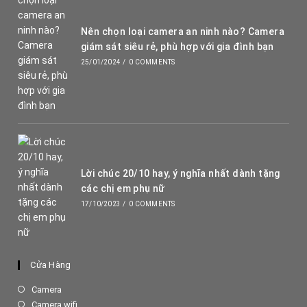
Nên chọn loại camera an ninh nào? Camera
giám sát siêu rẻ, phù hợp với gia đình bạn
25/01/2024
/
0 COMMENTS
Lời chúc 20/10 hay, ý nghĩa nhất dành tặng
các chị em phụ nữ
17/10/2023
/
0 COMMENTS
Cửa Hàng
Opens
Camera
in
Opens
Camera wifi