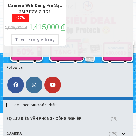
Camera Wifi Dùng Pin Sạc
2MP EZVIZ BC2
-27%
Giá
1,415,000
₫
Giá
1,935,000
₫
gốc
hiện
là:
tại
1,935,000 ₫.
là:
Thêm vào giỏ hàng
1,415,000 ₫.
Follow Us
Lọc Theo Mục Sản Phẩm
BỘ LƯU ĐIỆN VĂN PHÒNG - CÔNG NGHIỆP
(19)
CAMERA
(179)