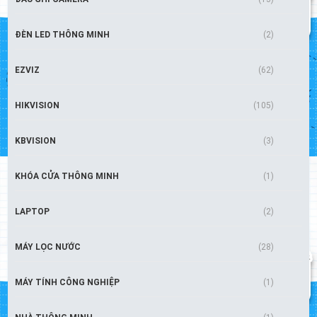
ĐÈN LED THÔNG MINH
(2)
EZVIZ
(62)
HIKVISION
(105)
KBVISION
(3)
KHÓA CỬA THÔNG MINH
(1)
LAPTOP
(2)
MÁY LỌC NƯỚC
(28)
MÁY TÍNH CÔNG NGHIỆP
(1)