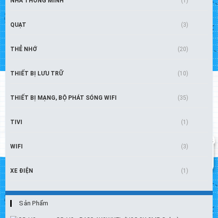
NHÀ THÔNG MINH
(1)
QUẠT
(3)
THẺ NHỚ
(20)
THIẾT BỊ LƯU TRỮ
(10)
THIẾT BỊ MẠNG, BỘ PHÁT SÓNG WIFI
(35)
TIVI
(1)
WIFI
(3)
XE ĐIỆN
(1)
Sản Phẩm