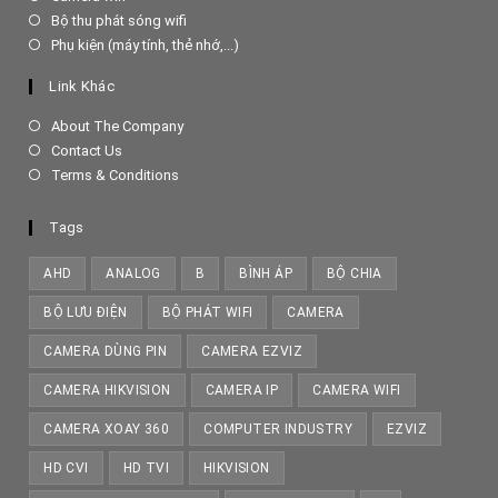
a
in
Opens
Bộ thu phát sóng wifi
new
a
in
Opens
Phụ kiện (máy tính, thẻ nhớ,...)
tab
new
a
in
tab
new
a
Link Khác
tab
new
tab
About The Company
Contact Us
Terms & Conditions
Tags
AHD
ANALOG
B
BÌNH ÁP
BỘ CHIA
BỘ LƯU ĐIỆN
BỘ PHÁT WIFI
CAMERA
CAMERA DÙNG PIN
CAMERA EZVIZ
CAMERA HIKVISION
CAMERA IP
CAMERA WIFI
CAMERA XOAY 360
COMPUTER INDUSTRY
EZVIZ
HD CVI
HD TVI
HIKVISION