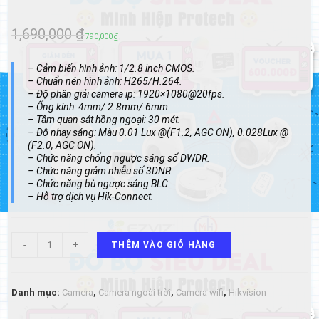
1,690,000
₫
Giá
Giá
790,000
₫
gốc
hiện
– Cảm biến hình ảnh: 1/2.8 inch CMOS.
là:
tại
– Chuẩn nén hình ảnh: H265/H.264.
– Độ phân giải camera ip: 1920×1080@20fps.
1,690,000 ₫.
là:
– Ống kính: 4mm/ 2.8mm/ 6mm.
790,000 ₫.
– Tầm quan sát hồng ngoại: 30 mét.
– Độ nhạy sáng: Màu 0.01 Lux @(F1.2, AGC ON), 0.028Lux @
(F2.0, AGC ON).
– Chức năng chống ngược sáng số DWDR.
– Chức năng giảm nhiễu số 3DNR.
– Chức năng bù ngược sáng BLC.
– Hỗ trợ dịch vụ Hik-Connect.
Camera
-
+
THÊM VÀO GIỎ HÀNG
IP
Hikvision
DS-
2CD1123G0E
Danh mục:
Camera
,
Camera ngoài trời
,
Camera wifi
,
Hikvision
số
lượng