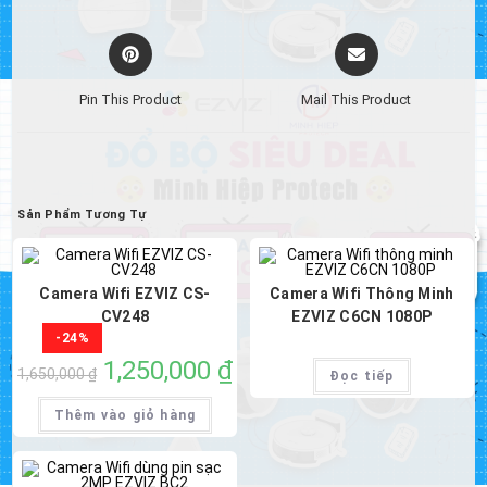
window
window
Opens
Opens
in
in
a
a
Pin This Product
Mail This Product
new
new
window
window
Sản Phẩm Tương Tự
Camera Wifi EZVIZ CS-
Camera Wifi Thông Minh
CV248
EZVIZ C6CN 1080P
-24%
Giá
1,250,000
₫
Giá
1,650,000
₫
Đọc tiếp
gốc
hiện
là:
tại
1,650,000 ₫.
là:
Thêm vào giỏ hàng
1,250,000 ₫.