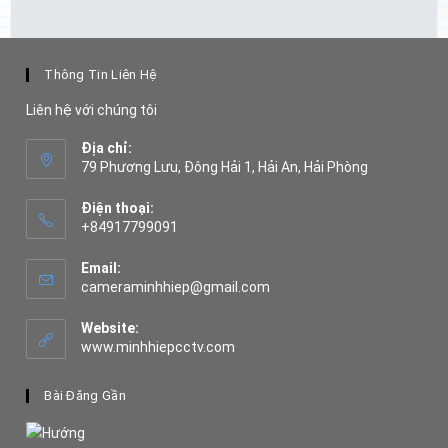
Thông Tin Liên Hệ
Liên hệ với chúng tôi
Địa chỉ:
79 Phương Lưu, Đông Hải 1, Hải An, Hải Phòng
Điện thoại:
+84917799091
Opens
in
Email:
your
Opens
cameraminhhiep@gmail.com
application
in
your
Website:
application
www.minhhiepcctv.com
Bài Đăng Gần