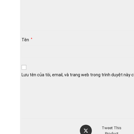
Tên
*
Lưu tên của tôi, email, và trang web trong trình duyệt này ch
Opens
Tweet This
in
Product