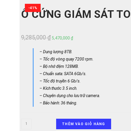
HDWT380UZSVA
-41%
số
Ổ CỨNG GIÁM SÁT T
lượng
9,285,000
₫
Giá
Giá
5,470,000
₫
gốc
hiện
– Dung lượng 8TB.
là:
tại
– Tốc độ vòng quay 7200 rpm.
9,285,000 ₫.
là:
– Bộ nhớ đệm 128MB.
5,470,000 ₫.
– Chuẩn sata: SATA 6Gb/s.
– Tốc độ truyền 6 Gb/s.
– Kích thước 3.5 inch.
– Chuyên dụng cho lưu trữ camera.
– Bảo hành: 36 tháng.
Ổ
THÊM VÀO GIỎ HÀNG
cứng