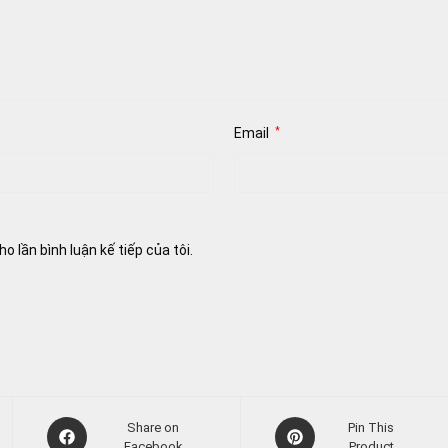
Email
*
o lần bình luận kế tiếp của tôi.
Opens
Opens
Share on
Pin This
in
Facebook
in
Product