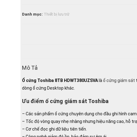
giám
sát
Danh mục:
Thiết bị lưu trữ
Toshiba
8TB
HDWT380UZSVA
số
lượng
Mô Tả
Ổ cứng Toshiba 8TB HDWT380UZSVA
là
ổ cứng giám sát
t
dòng ổ cứng Desktop khác.
Ưu điểm ổ cứng giám sát Toshiba
– Các sản phẩm ổ cứng chuyên dụng cho đầu ghi hình camera
– Tốc độ vòng quay nhẹ nhàng nhưng hiệu năng cao, hỗ trợ
– Cơ chế đọc ghi dữ liệu tiên tiến.
– Công nghệ giảm độ ồn, bảo đảm sự êm ái.