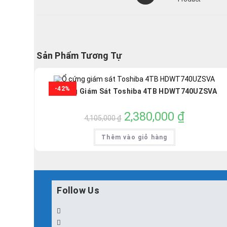
a
new
window
Sản Phẩm Tương Tự
-42%
Ổ Cứng Giám Sát Toshiba 4TB HDWT740UZSVA
Giá
2,380,000
₫
Giá
4,105,000
₫
gốc
hiện
là:
tại
4,105,000 ₫.
là:
Thêm vào giỏ hàng
2,380,000 ₫.
Follow Us