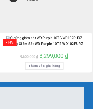
a
new
window
-14%
Ổ Cứng Giám Sát WD Purple 10TB WD102PURZ
Giá
8,299,000
₫
Giá
9,600,000
₫
gốc
hiện
là:
tại
9,600,000 ₫.
là:
Thêm vào giỏ hàng
8,299,000 ₫.