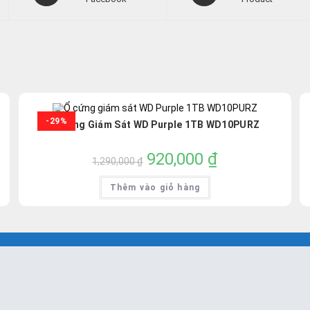
a
a
new
new
window
window
-29%
Ổ Cứng Giám Sát WD Purple 1TB WD10PURZ
Giá
920,000
₫
Giá
1,290,000
₫
gốc
hiện
là:
tại
1,290,000 ₫.
là:
Thêm vào giỏ hàng
920,000 ₫.