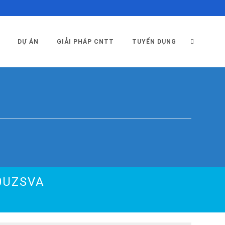
TOGGLE
DỰ ÁN
GIẢI PHÁP CNTT
TUYỂN DỤNG
WEBSITE
SEARCH
0UZSVA