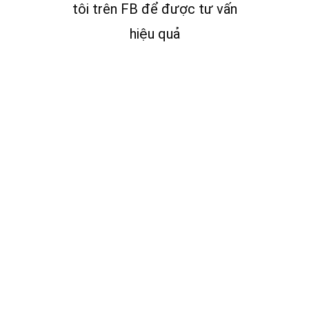
tôi trên FB để được tư vấn
hiệu quả
n nhờ GPS tích hợp
g đừng lo mất camera vì đã có chức năng định vị GPS
n thiện với môi trường
ch hợp. Đưa năng lượng xanh bền vững tiến thêm một bước, camera này