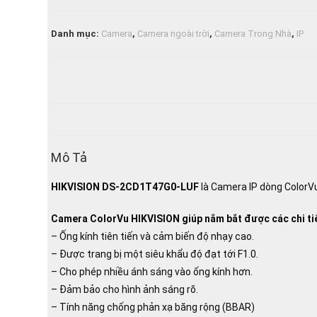
Colorvu
4MP
Danh mục:
Camera
,
Camera ngoài trời
,
Camera Trong Nhà
,
IP
HIKVISION
DS-
2CD1T47G0-
LUF
số
lượng
Mô Tả
HIKVISION DS-2CD1T47G0-LUF
là Camera IP dòng ColorVu
Camera ColorVu HIKVISION giúp nắm bắt được các chi tiế
– Ống kính tiên tiến và cảm biến độ nhạy cao.
– Được trang bị một siêu khẩu độ đạt tới F1.0.
– Cho phép nhiều ánh sáng vào ống kính hơn.
– Đảm bảo cho hình ảnh sáng rõ.
– Tính năng chống phản xạ băng rộng (BBAR)