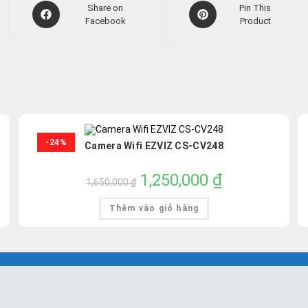
Opens
Opens
Share on
Pin This
in
Facebook
in
Product
a
a
new
new
window
window
-24%
Camera Wifi EZVIZ CS-CV248
Giá
1,250,000
₫
Giá
1,650,000
₫
gốc
hiện
là:
tại
1,650,000 ₫.
là:
Thêm vào giỏ hàng
1,250,000 ₫.