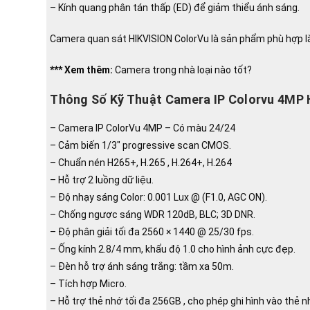
– Kính quang phân tán thấp (ED) để giảm thiểu ánh sáng.
Camera quan sát HIKVISION ColorVu là sản phẩm phù hợp lắp
*** Xem thêm:
Camera trong nhà loại nào tốt?
Thông Số Kỹ Thuật Camera IP Colorvu 4M
– Camera IP ColorVu 4MP – Có màu 24/24
– Cảm biến 1/3″ progressive scan CMOS.
– Chuẩn nén H265+, H.265 , H.264+, H.264
– Hỗ trợ 2 luồng dữ liệu.
– Độ nhạy sáng Color: 0.001 Lux @ (F1.0, AGC ON).
– Chống ngược sáng WDR 120dB, BLC; 3D DNR.
– Độ phân giải tối đa 2560 × 1440 @ 25/30 fps.
– Ống kính 2.8/4 mm, khẩu độ 1.0 cho hình ảnh cực đẹp.
– Đèn hỗ trợ ánh sáng trắng: tầm xa 50m.
– Tích hợp Micro.
– Hỗ trợ thẻ nhớ tối đa 256GB , cho phép ghi hình vào thẻ n