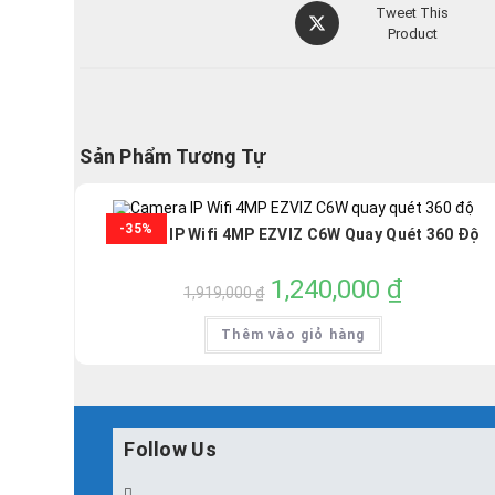
Opens
Tweet This
in
Product
a
new
window
Sản Phẩm Tương Tự
-35%
Camera IP Wifi 4MP EZVIZ C6W Quay Quét 360 Độ
Giá
1,240,000
₫
Giá
1,919,000
₫
gốc
hiện
là:
tại
1,919,000 ₫.
là:
Thêm vào giỏ hàng
1,240,000 ₫.
Follow Us