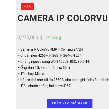
2CD1T47G0-
-40%
LUF
số
CAMERA IP COLORVU 
lượng
3,270,000
₫
Giá
Giá
1,950,000
₫
gốc
hiện
– Camera IP ColorVu 4MP – Có màu 24/24
là:
tại
– Chuẩn nén H265+, H.265 , H.264+, H.264
3,270,000 ₫.
là:
– Chống ngược sáng WDR 120dB, BLC; 3D DNR.
1,950,000 ₫.
– Ống kính 2.8/4 mm, tầm xa 50m.
– Tích hợp Micro.
– Hỗ trợ thẻ nhớ tối đa 256GB, cho phép ghi hình vào thẻ n
– Tiêu chuẩn chống bụi nước IP67.
Camera
THÊM VÀO GIỎ HÀNG
IP