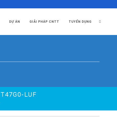
TOGGLE
DỰ ÁN
GIẢI PHÁP CNTT
TUYỂN DỤNG
WEBSITE
SEARCH
1T47G0-LUF
F