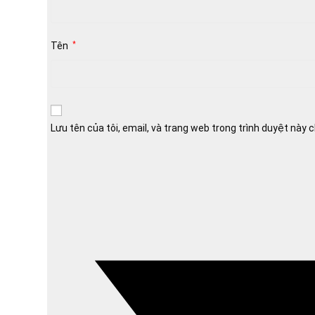
Tên
*
Lưu tên của tôi, email, và trang web trong trình duyệt này ch
Opens
in
a
new
window