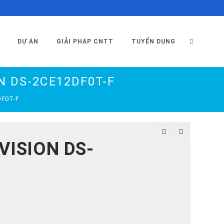
TOGGLE
DỰ ÁN
GIẢI PHÁP CNTT
TUYỂN DỤNG
N DS-2CE12DF0T-F
WEBSITE
DF0T-F
SEARCH
VISION DS-