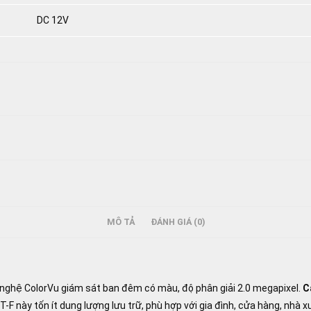
DC 12V
MÔ TẢ
ĐÁNH GIÁ (0)
nghệ ColorVu giám sát ban đêm có màu, độ phân giải 2.0 megapixel.
C
 này tốn ít dung lượng lưu trữ, phù hợp với gia đình, cửa hàng, nhà xư