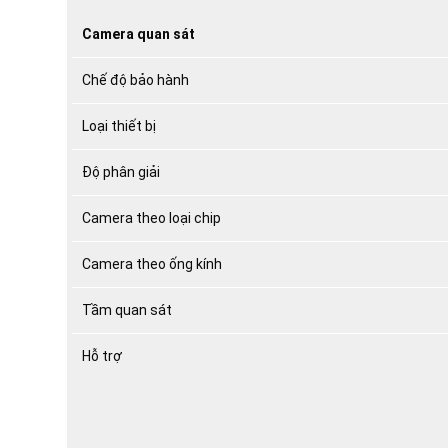
gốc
hiện
Camera quan sát
là:
tại
1,450,000 ₫.
là:
Chế độ bảo hành
800,000 ₫.
Loại thiết bị
Độ phân giải
Camera theo loại chip
Camera theo ống kính
Tầm quan sát
Hỗ trợ