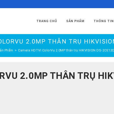
TRANG CHỦ
SẢN PHẨM
THÔNG TIN
LORVU 2.0MP THÂN TRỤ HIKVISIO
ản Phẩm
>
Camera HDTVI ColorVu 2.0MP thân trụ HIKVISION DS-2CE12
VU 2.0MP THÂN TRỤ HIK