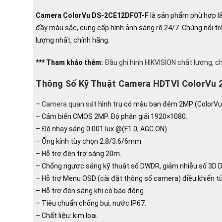
Camera ColorVu DS-2CE12DF0T-F
là sản phẩm phù hợp lắ
đầy màu sắc, cung cấp hình ảnh sáng rõ 24/7. Chúng nổi trộ
lượng nhất, chính hãng.
*** Tham khảo thêm:
Đầu ghi hình HIKVISION chất lượng, c
Thông Số Kỹ Thuật Camera HDTVI ColorVu 
–
Camera quan sát
hình trụ có màu ban đêm 2MP (ColorVu
– Cảm biến CMOS 2MP. Độ phân giải 1920×1080.
– Độ nhạy sáng 0.001 lux @(F1.0, AGC ON).
– Ống kính tùy chọn 2.8/3.6/6mm.
– Hỗ trợ đèn trợ sáng 20m.
– Chống ngược sáng kỹ thuật số DWDR, giảm nhiễu số 3D 
– Hỗ trợ Menu OSD (cài đặt thông số camera) điều khiển t
– Hỗ trợ đèn sáng khi có báo động.
– Tiêu chuẩn chống bụi, nước IP67.
– Chất liệu: kim loại.