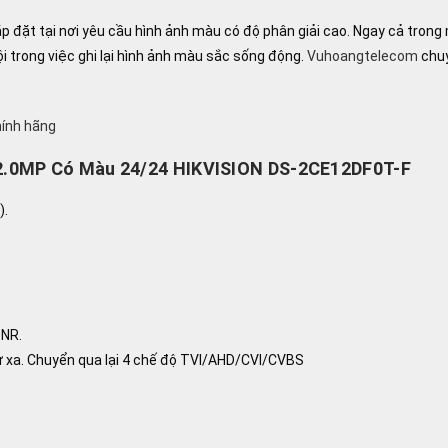
p đặt tại nơi yêu cầu hình ảnh màu có độ phân giải cao. Ngay cả tron
i trong việc ghi lại hình ảnh màu sắc sống động.
Vuhoangtelecom
chuy
hính hãng
2.0MP Có Màu 24/24 HIKVISION DS-2CE12DF0T-F
).
DNR.
ừ xa. Chuyển qua lại 4 chế độ TVI/AHD/CVI/CVBS