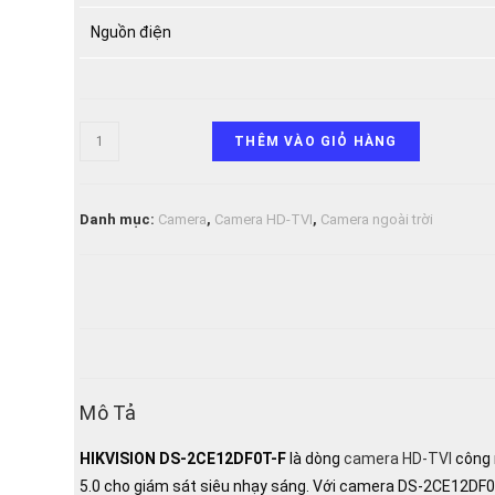
Nguồn điện
Camera
THÊM VÀO GIỎ HÀNG
HDTVI
ColorVu
2.0MP
Danh mục:
Camera
,
Camera HD-TVI
,
Camera ngoài trời
thân
trụ
HIKVISION
DS-
2CE12DF0T-
F
số
Mô Tả
lượng
HIKVISION DS-2CE12DF0T-F
là dòng
camera HD-TVI
công 
5.0 cho giám sát siêu nhạy sáng. Với camera DS-2CE12DF0T-F