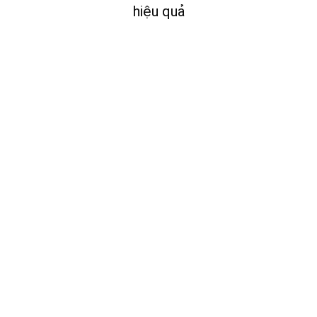
hiệu quả
D
65 2mp