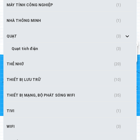
MÁY TÍNH CÔNG NGHIỆP
(1)
NHÀ THÔNG MINH
(1)
QUẠT
(3)
Quạt tích điện
(3)
THẺ NHỚ
(20)
THIẾT BỊ LƯU TRỮ
(10)
THIẾT BỊ MẠNG, BỘ PHÁT SÓNG WIFI
(35)
TIVI
(1)
WIFI
(3)