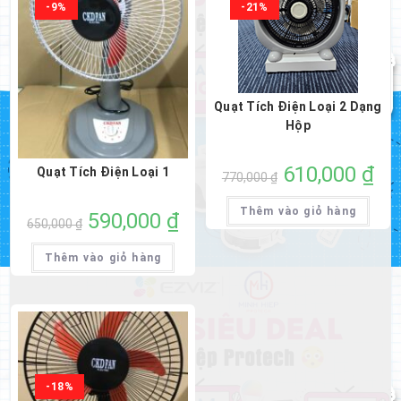
-9%
-21%
Quạt Tích Điện Loại 2 Dạng
Hộp
Giá
610,000
₫
Giá
Quạt Tích Điện Loại 1
770,000
₫
gốc
hiện
là:
tại
770,000 ₫.
là:
Thêm vào giỏ hàng
Giá
590,000
₫
Giá
610,
650,000
₫
gốc
hiện
là:
tại
650,000 ₫.
là:
Thêm vào giỏ hàng
590,000 ₫.
-18%