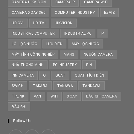
CAMERA HIKVISION
CAMERA IP
CAMERA WIFI
CAMERA XOAY 360
COMPUTER INDUSTRY
EZVIZ
HD CVI
HD TVI
HIKVISION
INDUSTRIAL COMPUTER
INDUSTRIAL PC
IP
LÕI LỌC NƯỚC
LƯU ĐIỆN
MÁY LỌC NƯỚC
MÁY TÍNH CÔNG NGHIỆP
MẠNG
NGUỒN CAMERA
NHÀ THÔNG MINH
PC INDUSTRY
PIN
PIN CAMERA
Q
QUẠT
QUẠT TÍCH ĐIỆN
SWICH
TAKARA
TAKAWA
TANKAWA
TPLINK
VAN
WIFI
XOAY
ĐẦU GHI CAMERA
ĐẦU GHI
Follow Us