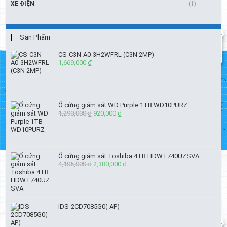
XE ĐIỆN
(1)
Sản Phẩm
CS-C3N-A0-3H2WFRL (C3N 2MP)
1,669,000
₫
Ổ cứng giám sát WD Purple 1TB WD10PURZ
1,290,000
₫
Giá
920,000
₫
Giá
gốc
hiện
là:
tại
1,290,000 ₫.
là:
920,000 ₫.
Ổ cứng giám sát Toshiba 4TB HDWT740UZSVA
4,105,000
₫
Giá
2,380,000
₫
Giá
gốc
hiện
là:
tại
4,105,000 ₫.
là:
2,380,000 ₫.
IDS-2CD7085G0(-AP)