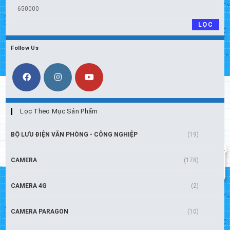
Giá
nhất
cao
LỌC
nhất
Follow Us
Lọc Theo Mục Sản Phẩm
BỘ LƯU ĐIỆN VĂN PHÒNG - CÔNG NGHIỆP
(19)
CAMERA
(178)
CAMERA 4G
(2)
CAMERA PARAGON
(10)