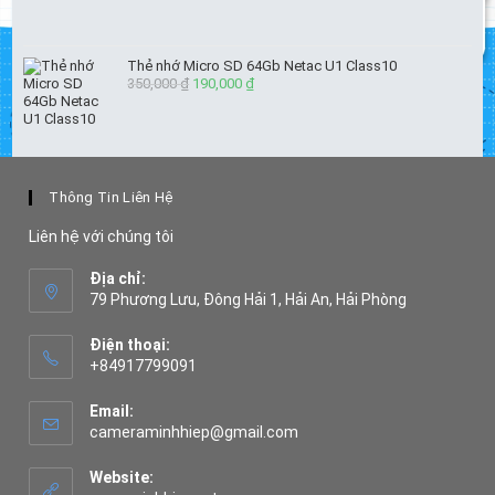
Thẻ nhớ Micro SD 64Gb Netac U1 Class10
350,000
₫
Giá
190,000
₫
Giá
gốc
hiện
là:
tại
350,000 ₫.
là:
190,000 ₫.
Thông Tin Liên Hệ
Liên hệ với chúng tôi
Địa chỉ:
79 Phương Lưu, Đông Hải 1, Hải An, Hải Phòng
Điện thoại:
+84917799091
Opens
in
Email:
your
Opens
cameraminhhiep@gmail.com
application
in
your
Website:
application