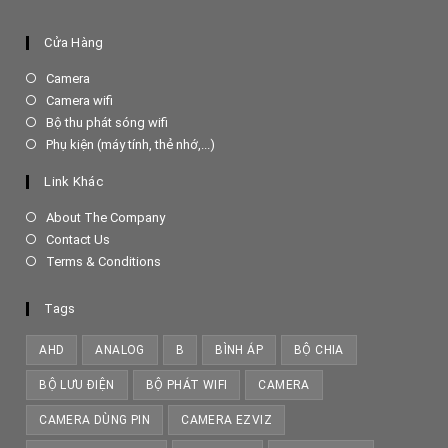
Cửa Hàng
Opens
Camera
in
Opens
Camera wifi
a
in
Opens
Bộ thu phát sóng wifi
new
a
in
Opens
Phụ kiện (máy tính, thẻ nhớ,...)
tab
new
a
in
tab
new
a
Link Khác
tab
new
tab
About The Company
Contact Us
Terms & Conditions
Tags
AHD
ANALOG
B
BÌNH ÁP
BỘ CHIA
BỘ LƯU ĐIỆN
BỘ PHÁT WIFI
CAMERA
CAMERA DÙNG PIN
CAMERA EZVIZ