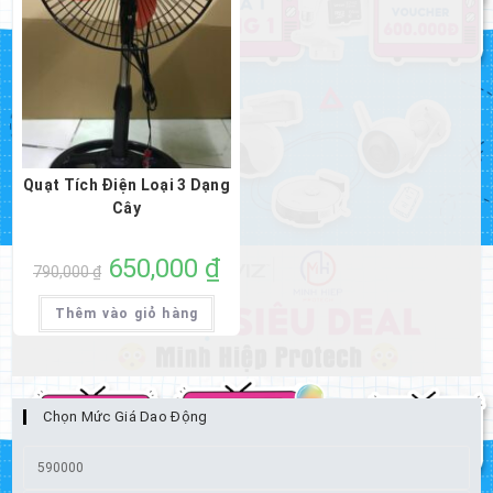
Quạt Tích Điện Loại 3 Dạng
Cây
Giá
650,000
₫
Giá
790,000
₫
gốc
hiện
là:
tại
790,000 ₫.
là:
Thêm vào giỏ hàng
650,000 ₫.
Chọn Mức Giá Dao Động
Giá
thấp