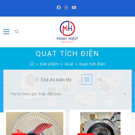
Skip
to
content
QUẠT TÍCH ĐIỆN
>
Sản phẩm
>
Quạt
>
Quạt tích điện
Chế độ hiển thị
Thứ tự theo giá: thấp đến cao