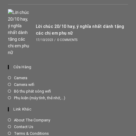
Lời chúc 20/10 hay, ý nghĩa nhất dành tặng
các chị em phụ nữ
17/10/2023
/
0 COMMENTS
Cửa Hàng
Opens
Camera
in
Opens
Camera wifi
a
in
Opens
Bộ thu phát sóng wifi
new
a
in
Opens
Phụ kiện (máy tính, thẻ nhớ,...)
tab
new
a
in
tab
new
a
Link Khác
tab
new
tab
About The Company
Contact Us
Terms & Conditions