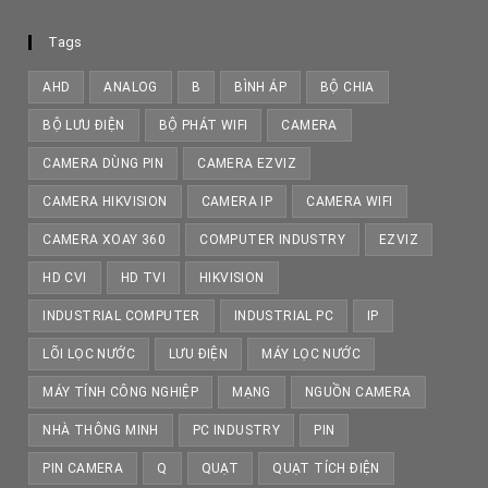
Tags
AHD
ANALOG
B
BÌNH ÁP
BỘ CHIA
BỘ LƯU ĐIỆN
BỘ PHÁT WIFI
CAMERA
CAMERA DÙNG PIN
CAMERA EZVIZ
CAMERA HIKVISION
CAMERA IP
CAMERA WIFI
CAMERA XOAY 360
COMPUTER INDUSTRY
EZVIZ
HD CVI
HD TVI
HIKVISION
INDUSTRIAL COMPUTER
INDUSTRIAL PC
IP
LÕI LỌC NƯỚC
LƯU ĐIỆN
MÁY LỌC NƯỚC
MÁY TÍNH CÔNG NGHIỆP
MẠNG
NGUỒN CAMERA
NHÀ THÔNG MINH
PC INDUSTRY
PIN
PIN CAMERA
Q
QUẠT
QUẠT TÍCH ĐIỆN