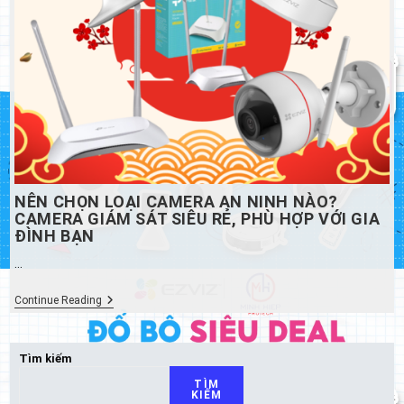
NÊN CHỌN LOẠI CAMERA AN NINH NÀO?
CAMERA GIÁM SÁT SIÊU RẺ, PHÙ HỢP VỚI GIA
ĐÌNH BẠN
…
Nên
Continue Reading
Chọn
Loại
Camera
An
Tìm kiếm
Ninh
TÌM
Nào?
KIẾM
Camera