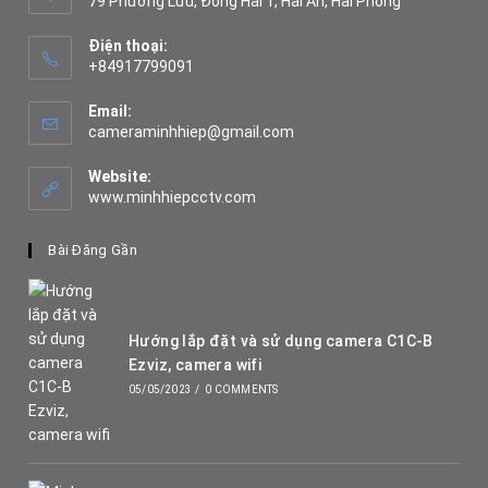
79 Phương Lưu, Đông Hải 1, Hải An, Hải Phòng
Điện thoại:
+84917799091
Opens
in
Email:
your
Opens
cameraminhhiep@gmail.com
application
in
your
Website:
application
www.minhhiepcctv.com
Bài Đăng Gần
Hướng lắp đặt và sử dụng camera C1C-B
Ezviz, camera wifi
05/05/2023
/
0 COMMENTS