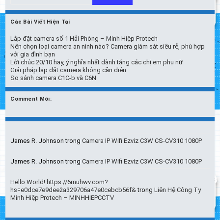
Giám
Sát
Siêu
Các Bài Viết Hiện Tại
Rẻ,
Phù
Lắp đặt camera số 1 Hải Phòng – Minh Hiệp Protech
Hợp
Nên chọn loại camera an ninh nào? Camera giám sát siêu rẻ, phù hợp
Với
với gia đình bạn
Gia
Lời chúc 20/10 hay, ý nghĩa nhất dành tặng các chị em phụ nữ
Đình
Giải pháp lắp đặt camera không cần điện
Bạn
So sánh camera C1C-b và C6N
Comment Mới:
James R. Johnson
trong
Camera IP Wifi Ezviz C3W CS-CV310 1080P
James R. Johnson
trong
Camera IP Wifi Ezviz C3W CS-CV310 1080P
Hello World! https://6muhwv.com?
hs=e0dce7e9dee2a329706a47e0cebcb56f&
trong
Liên Hệ Công Ty
Minh Hiệp Protech – MINHHIEPCCTV