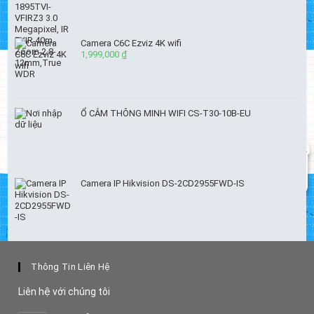
gốc
hiện
là:
tại
5,940,000 ₫.
là:
Camera C6C Ezviz 4K wifi
4,750,000 ₫.
1,999,000
₫
Ổ CẮM THÔNG MINH WIFI CS-T30-10B-EU
Camera IP Hikvision DS-2CD2955FWD-IS
Thông Tin Liên Hệ
Liên hệ với chúng tôi