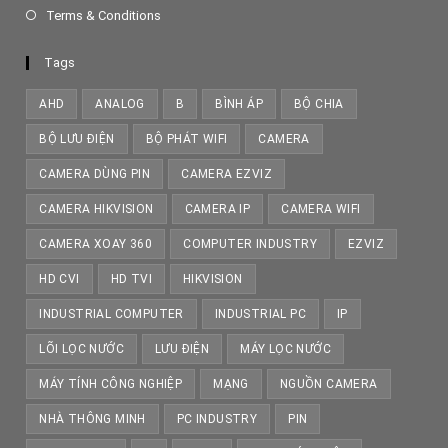
Terms & Conditions
Tags
AHD
ANALOG
B
BÌNH ÁP
BỘ CHIA
BỘ LƯU ĐIỆN
BỘ PHÁT WIFI
CAMERA
CAMERA DÙNG PIN
CAMERA EZVIZ
CAMERA HIKVISION
CAMERA IP
CAMERA WIFI
CAMERA XOAY 360
COMPUTER INDUSTRY
EZVIZ
HD CVI
HD TVI
HIKVISION
INDUSTRIAL COMPUTER
INDUSTRIAL PC
IP
LÕI LỌC NƯỚC
LƯU ĐIỆN
MÁY LỌC NƯỚC
MÁY TÍNH CÔNG NGHIỆP
MẠNG
NGUỒN CAMERA
NHÀ THÔNG MINH
PC INDUSTRY
PIN