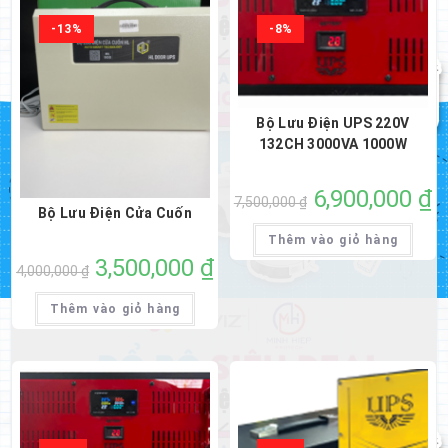
-13%
-8%
Bộ Lưu Điện UPS 220V
132CH 3000VA 1000W
Giá
6,900,000
₫
Gi
7,500,000
₫
gốc
hi
Bộ Lưu Điện Cửa Cuốn
là:
tại
7,500,000 ₫.
là:
Thêm vào giỏ hàng
6,
Giá
3,500,000
₫
Giá
4,000,000
₫
gốc
hiện
là:
tại
4,000,000 ₫.
là:
Thêm vào giỏ hàng
3,500,000 ₫.