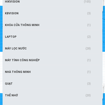
HIKVISION
(105)
KBVISION
(3)
KHÓA CỬA THÔNG MINH
(1)
LAPTOP
(2)
MÁY LỌC NƯỚC
(28)
MÁY TÍNH CÔNG NGHIỆP
(1)
NHÀ THÔNG MINH
(1)
QUẠT
(3)
THẺ NHỚ
(20)