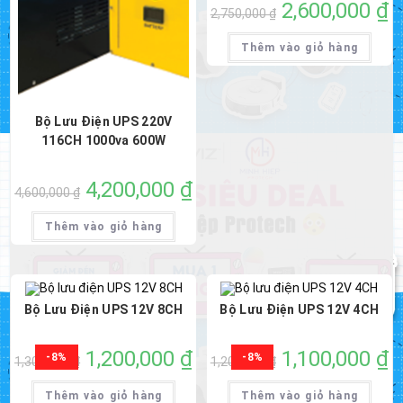
Giá
2,600,000
₫
Gi
2,750,000
₫
gốc
hi
là:
tại
2,750,000 ₫.
là:
Thêm vào giỏ hàng
2,
Bộ Lưu Điện UPS 220V
116CH 1000va 600W
Giá
4,200,000
₫
Giá
4,600,000
₫
gốc
hiện
là:
tại
4,600,000 ₫.
là:
Thêm vào giỏ hàng
4,200,000 ₫.
Bộ Lưu Điện UPS 12V 8CH
Bộ Lưu Điện UPS 12V 4CH
Giá
1,200,000
₫
Giá
Giá
1,100,000
₫
Gi
-8%
-8%
1,300,000
₫
1,200,000
₫
gốc
hiện
gốc
hi
là:
tại
là:
tại
1,300,000 ₫.
là:
1,200,000 ₫.
là:
Thêm vào giỏ hàng
Thêm vào giỏ hàng