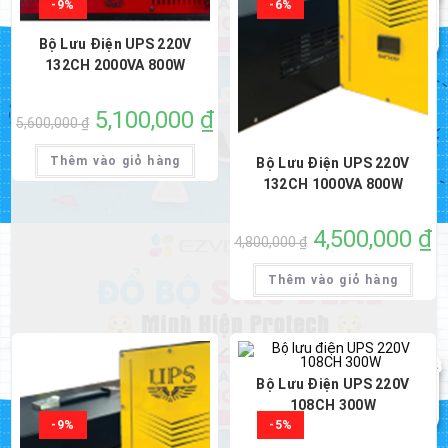
-9%
-6%
Bộ Lưu Điện UPS 220V
132CH 2000VA 800W
Giá
5,100,000
₫
Giá
5,600,000
₫
gốc
hiện
là:
tại
5,600,000 ₫.
là:
Thêm vào giỏ hàng
Bộ Lưu Điện UPS 220V
5,100,000 ₫.
132CH 1000VA 800W
Giá
4,500,000
₫
Gi
4,800,000
₫
gốc
hi
là:
tại
4,800,000 ₫.
là:
Thêm vào giỏ hàng
4,
Bộ Lưu Điện UPS 220V
108CH 300W
-9%
-5%