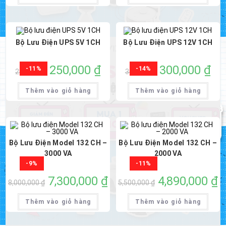
1,200,000 ₫.
1,
Bộ Lưu Điện UPS 5V 1CH
Bộ Lưu Điện UPS 12V 1CH
Giá
250,000
₫
Giá
Giá
300,000
₫
Giá
-11%
-14%
280,000
₫
350,000
₫
gốc
hiện
gốc
hiện
là:
tại
là:
tại
280,000 ₫.
là:
350,000 ₫.
là:
Thêm vào giỏ hàng
Thêm vào giỏ hàng
250,000 ₫.
300,
Bộ Lưu Điện Model 132 CH –
Bộ Lưu Điện Model 132 CH –
3000 VA
2000 VA
-9%
-11%
Giá
7,300,000
₫
Giá
Giá
4,890,000
₫
Gi
8,000,000
₫
5,500,000
₫
gốc
hiện
gốc
hi
là:
tại
là:
tại
8,000,000 ₫.
là:
5,500,000 ₫.
là:
Thêm vào giỏ hàng
Thêm vào giỏ hàng
7,300,000 ₫.
4,