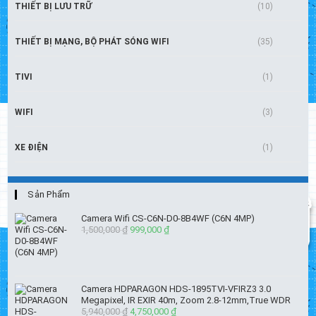
THIẾT BỊ LƯU TRỮ
(10)
THIẾT BỊ MẠNG, BỘ PHÁT SÓNG WIFI
(35)
TIVI
(1)
WIFI
(3)
XE ĐIỆN
(1)
Sản Phẩm
Camera Wifi CS-C6N-D0-8B4WF (C6N 4MP)
1,500,000
₫
Giá
999,000
₫
Giá
gốc
hiện
là:
tại
1,500,000 ₫.
là:
999,000 ₫.
Camera HDPARAGON HDS-1895TVI-VFIRZ3 3.0
Megapixel, IR EXIR 40m, Zoom 2.8-12mm,True WDR
5,940,000
₫
Giá
4,750,000
₫
Giá