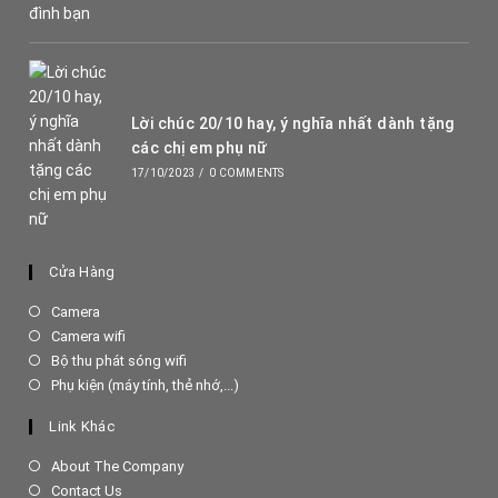
Lời chúc 20/10 hay, ý nghĩa nhất dành tặng
các chị em phụ nữ
17/10/2023
/
0 COMMENTS
Cửa Hàng
Opens
Camera
in
Opens
Camera wifi
a
in
Opens
Bộ thu phát sóng wifi
new
a
in
Opens
Phụ kiện (máy tính, thẻ nhớ,...)
tab
new
a
in
tab
new
a
Link Khác
tab
new
tab
About The Company
Contact Us