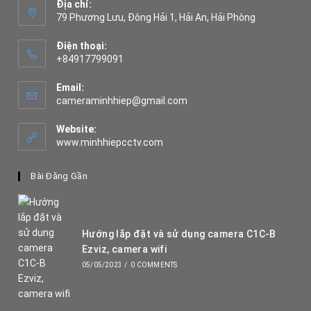
Địa chỉ:
79 Phương Lưu, Đông Hải 1, Hải An, Hải Phòng
Điện thoại:
+84917799091
Opens
in
Email:
your
Opens
cameraminhhiep@gmail.com
application
in
your
Website:
application
www.minhhiepcctv.com
Bài Đăng Gần
Hướng lắp đặt và sử dụng camera C1C-B
Ezviz, camera wifi
05/05/2023
/
0 COMMENTS